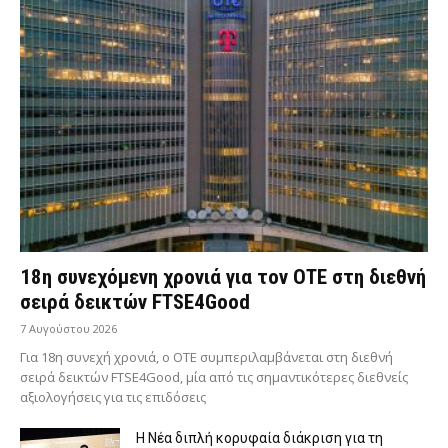
18η συνεχόμενη χρονιά για τον ΟΤΕ στη διεθνή
σειρά δεικτών FTSE4Good
7 Αυγούστου 2026
Για 18η συνεχή χρονιά, ο ΟΤΕ συμπεριλαμβάνεται στη διεθνή
σειρά δεικτών FTSE4Good, μία από τις σημαντικότερες διεθνείς
αξιολογήσεις για τις επιδόσεις
Η Νέα διπλή κορυφαία διάκριση για τη