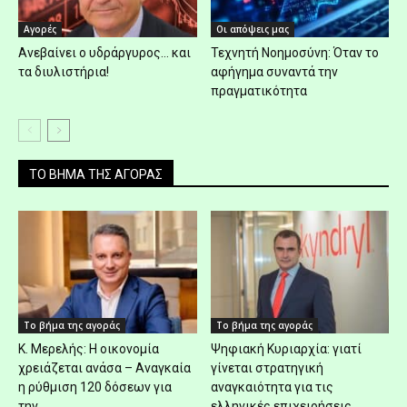
Αγορές
Οι απόψεις μας
Ανεβαίνει ο υδράργυρος… και
Τεχνητή Νοημοσύνη: Όταν το
τα διυλιστήρια!
αφήγημα συναντά την
πραγματικότητα
ΤΟ ΒΗΜΑ ΤΗΣ ΑΓΟΡΑΣ
Το βήμα της αγοράς
Το βήμα της αγοράς
K. Μερελής: Η οικονομία
Ψηφιακή Κυριαρχία: γιατί
χρειάζεται ανάσα – Αναγκαία
γίνεται στρατηγική
η ρύθμιση 120 δόσεων για
αναγκαιότητα για τις
την...
ελληνικές επιχειρήσεις