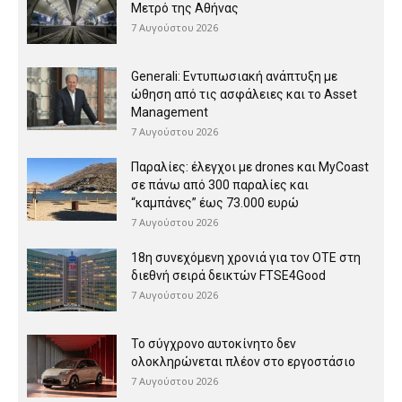
Μετρό της Αθήνας
7 Αυγούστου 2026
Generali: Eντυπωσιακή ανάπτυξη με
ώθηση από τις ασφάλειες και το Asset
Management
7 Αυγούστου 2026
Παραλίες: έλεγχοι με drones και MyCoast
σε πάνω από 300 παραλίες και
“καμπάνες” έως 73.000 ευρώ
7 Αυγούστου 2026
18η συνεχόμενη χρονιά για τον ΟΤΕ στη
διεθνή σειρά δεικτών FTSE4Good
7 Αυγούστου 2026
Το σύγχρονο αυτοκίνητο δεν
ολοκληρώνεται πλέον στο εργοστάσιο
7 Αυγούστου 2026