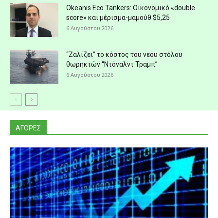
Okeanis Eco Tankers: Οικονομικό «double
score» και μέρισμα-μαμούθ $5,25
6 Αυγούστου 2026
“Ζαλίζει” το κόστος του νεου στόλου
θωρηκτών “Ντόναλντ Τραμπ”
6 Αυγούστου 2026
ΑΓΟΡΕΣ