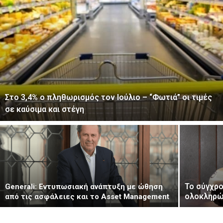
Στο 3,4% ο πληθωρισμός τον Ιούλιο – “Φωτιά” οι τιμές
σε καύσιμα και στέγη
Το σύγχρο
Generali: Eντυπωσιακή ανάπτυξη με ώθηση
ολοκληρώ
από τις ασφάλειες και το Asset Management