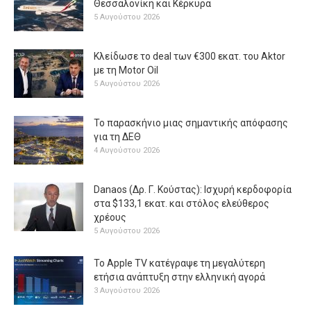
Θεσσαλονίκη και Κέρκυρα
5 Αυγούστου 2026
Κλείδωσε το deal των €300 εκατ. του Aktor
με τη Μotor Oil
5 Αυγούστου 2026
Το παρασκήνιο μιας σημαντικής απόφασης
για τη ΔΕΘ
4 Αυγούστου 2026
Danaos (Δρ. Γ. Κούστας): Ισχυρή κερδοφορία
στα $133,1 εκατ. και στόλος ελεύθερος
χρέους
5 Αυγούστου 2026
Το Apple TV κατέγραψε τη μεγαλύτερη
ετήσια ανάπτυξη στην ελληνική αγορά
3 Αυγούστου 2026