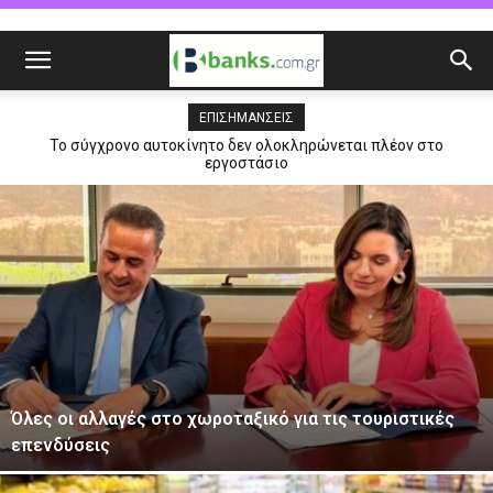
ΕΠΙΣΗΜΆΝΣΕΙΣ
Το σύγχρονο αυτοκίνητο δεν ολοκληρώνεται πλέον στο
Επίδειξη ισχύος από την Allianz, με ρεκόρ λειτουργικής
κερδοφορίας €4,87 δισ
εργοστάσιο
Όλες οι αλλαγές στο χωροταξικό για τις τουριστικές
επενδύσεις