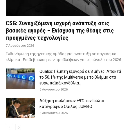
CSG: Συνεχιζόμενη ισχυρή ανάπτυξη στις
βασικές αγορές – Ενίσχυση της θέσης στις
προηγμένες τεχνολογίες
7 Αυγούστου 2026
Ενδυνάμωση της ηγετικής ομάδας για ανάπτυξη σε παγκόσμια
κλίμακα - Επιβεβαίωση των προβλέψεων για το σύνολο του 2026
Qualco: Πέμπτη εξαγορά σε 8 μήνες. Aποκτά
το 50,1% της Multiverse με το βλέμμα στα
ευρωπαϊκά κονδύλια...
6 Αυγούστου 2026
Aύξηση πωλήσεων +9% τον Ιούλιο
κατέγραψε ο Όμιλος JUMBO
6 Αυγούστου 2026