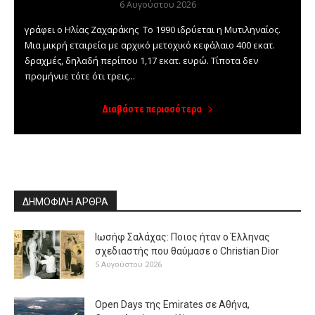
6 Αυγούστου 2026
γράφει ο Ηλίας Ζαχαράκης Το 1990 ιδρύεται η Μυτιληναίος.
Μια μικρή εταιρεία με αρχικό μετοχικό κεφάλαιο 400 εκατ.
δραχμές, δηλαδή περίπου 1,17 εκατ. ευρώ. Τίποτα δεν
προμήνυε τότε ότι τρεις...
Διαβάστε περισσότερα
ΔΗΜΟΦΙΛΗ ΑΡΘΡΑ
Ιωσήφ Σαλάχας: Ποιος ήταν ο Έλληνας
σχεδιαστής που θαύμασε ο Christian Dior
5 Αυγούστου 2026
Open Days της Emirates σε Αθήνα,