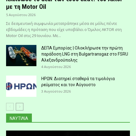
με τη Μotor Oil
5 Αυγούστου 2026
Σε δεσμευτική συμφωνία μετατράπηκε μέσα σε μόλις πέντε
εβδομάδες η πρόταση που είχε υποβάλει ο Όμιλος AKTOR στη
Motor Oil στις 29 Ιουνίου. Mε...
ΔΕΠΑ Εμπορίας | Ολοκλήρωσε την πρώτη
παράδοση LNG στη Bulgartransgaz στο FSRU
Αλεξανδρούπολης
4 Αυγούστου 2026
ΗΡΩΝ: Διατηρεί σταθερά τα τιμολόγια
ρεύματος και τον Αύγουστο
3 Αυγούστου 2026
ΝΑΥΤΙΛΙΑ