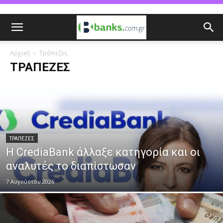
Αρχική
Τράπεζες
ΤΡΆΠΕΖΕΣ
ΤΡΆΠΕΖΕΣ
Η CrediaBank άλλαξε κατηγορία και οι
αναλυτές το διαπίστωσαν
7 Αυγούστου 2026