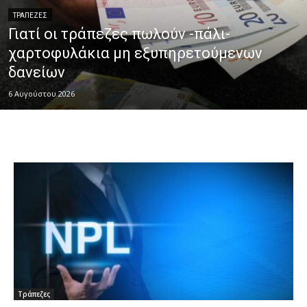
ΤΡΆΠΕΖΕΣ
Γιατί οι τράπεζες πωλούν -πάλι-
χαρτοφυλάκια μη εξυπηρετούμενων
δανείων
6 Αυγούστου 2026
Τράπεζες