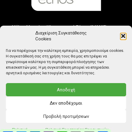
Μέλος Μητρώου Ηλεκτρονικού Τύπου (242225)
Διαχείριση Συγκατάθεσης
Cookies
Για να παρέχουμε την καλύτερη εμπειρία, χρησιμοποιούμε cookies.
Η συγκατάθεσή σας στη χρήση τους θα μας επιτρέψει να
γνωρίσουμε καλύτερα τη συμπεριφορά πλοήγησης των
επιεσκεπτών μας. Η μη συγκατάθεση μπορεί να επηρεάσει
αρνητικά ορισμένες λειτουργίες και δυνατότητες.
Αποδοχή
Δεν αποδέχομαι
Προβολή προτιμήσεων
© Copyright: Ethos Media S.A.
Πολιτική
Πολιτική Προστασίας Προσωπικών