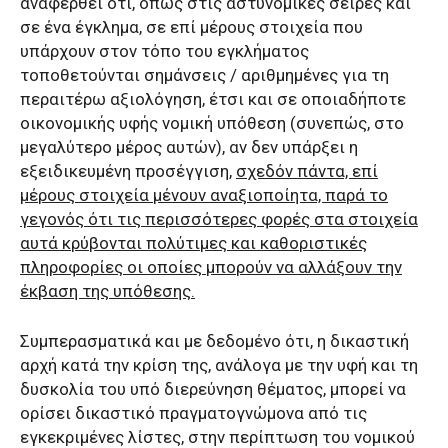
αναφερθεί ότι, όπως στις αστυνομικές σειρές και
σε ένα έγκλημα, σε επί μέρους στοιχεία που
υπάρχουν στον τόπο του εγκλήματος
τοποθετούνται σημάνσεις / αριθμημένες για τη
περαιτέρω αξιολόγηση, έτσι και σε οποιαδήποτε
οικονομικής υφής νομική υπόθεση (συνεπώς, στο
μεγαλύτερο μέρος αυτών), αν δεν υπάρξει η
εξειδικευμένη προσέγγιση,
σχεδόν πάντα, επί
μέρους στοιχεία μένουν αναξιοποίητα, παρά το
γεγονός ότι τις περισσότερες φορές στα στοιχεία
αυτά κρύβονται πολύτιμες και καθοριστικές
πληροφορίες οι οποίες μπορούν να αλλάξουν την
έκβαση της υπόθεσης.
Συμπερασματικά και με δεδομένο ότι, η δικαστική
αρχή κατά την κρίση της, ανάλογα με την υφή και τη
δυσκολία του υπό διερεύνηση θέματος, μπορεί να
ορίσει δικαστικό πραγματογνώμονα από τις
εγκεκριμένες λίστες, στην περίπτωση του νομικού