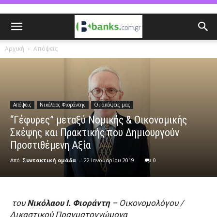
Αρχική
Απόψεις
Απόψεις
Νικόλαος Φιοράντης
Οι απόψεις μας
“Γέφυρες” μεταξύ Νομικής & Οικονομικής
Σκέψης και Πρακτικής που Δημιουργούν
Προστιθέμενη Αξία
Από
Συντακτική ομάδα
-
22 Ιανουαρίου 2019
0
του
Νικόλαου Ι. Φιοράντη
– Οικονομολόγου /
Δικαστικού Πραγματογνώμονα