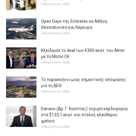
5 Αυγούστου 2026
Open Days της Emirates σε Αθήνα,
Θεσσαλονίκη και Κέρκυρα
5 Αυγούστου 2026
Κλείδωσε το deal των €300 εκατ. του Aktor
με τη Μotor Oil
5 Αυγούστου 2026
Το παρασκήνιο μιας σημαντικής απόφασης
για τη ΔΕΘ
4 Αυγούστου 2026
Danaos (Δρ. Γ. Κούστας): Ισχυρή κερδοφορία
στα $133,1 εκατ. και στόλος ελεύθερος
χρέους
5 Αυγούστου 2026