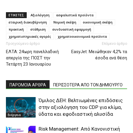
ΕΤΙΚΕΤΕΣ
Αξιολόγηση
ασφαλιστικά προϊόντα
εταιρική διακυβέρνηση
Νομική σκέψη
οικονομική σκέψη
πρακτική
στάθμιση
συνδυαστική εφαρμογή
χρηματιστηριακές αγορές
χρηματοοικονομικά προϊόντα
Προηγούμενο άρθρο
Επόμενο άρθρο
ΕΛΤΑ: 24ωρη πανελλαδική
EasyJet: Μειώθηκαν 4,2% τα
απεργία της ΠΟΣΤ την
έσοδα ανά θέση
Τετάρτη 23 Ιανουαρίου
ΠΑΡΟΜΟΙΑ ΑΡΘΡΑ
ΠΕΡΙΣΣΟΤΕΡΑ ΑΠΟ ΤΟΝ ΔΗΜΙΟΥΡΓΟ
Όμιλος ΔΕΗ: Βελτιωμένες επιδόσεις
στην αξιολόγηση του CDP για κλίμα,
ύδατα και εφοδιαστική αλυσίδα
Ενέργεια
Risk Management: Από Κανονιστική