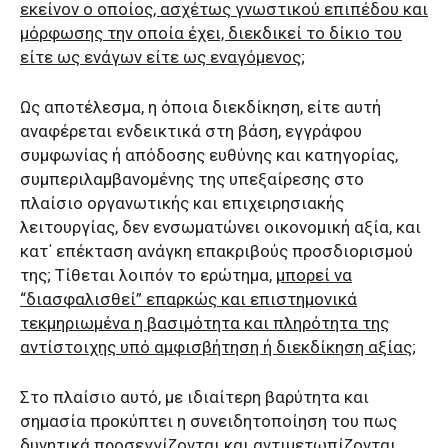
εκείνον ο οποίος, ασχέτως γνωστικού επιπέδου και
μόρφωσης την οποία έχει, διεκδικεί το δίκιο του
είτε ως ενάγων είτε ως εναγόμενος
;
Ως αποτέλεσμα, η όποια διεκδίκηση, είτε αυτή
αναφέρεται ενδεικτικά στη βάση, εγγράφου
συμφωνίας ή απόδοσης ευθύνης και κατηγορίας,
συμπεριλαμβανομένης της υπεξαίρεσης στο
πλαίσιο οργανωτικής και επιχειρησιακής
λειτουργίας, δεν ενσωματώνει οικονομική αξία, και
κατ΄ επέκταση ανάγκη επακριβούς προσδιορισμού
της; Τίθεται λοιπόν το ερώτημα,
μπορεί να
“διασφαλισθεί” επαρκώς και επιστημονικά
τεκμηριωμένα η βασιμότητα και πληρότητα της
αντίστοιχης υπό αμφισβήτηση ή διεκδίκηση αξίας;
Στο πλαίσιο αυτό, με ιδιαίτερη βαρύτητα και
σημασία προκύπτει η συνειδητοποίηση του πως
δυνητικά προσεγγίζονται και αντιμετωπίζονται