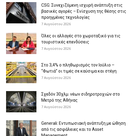
CSG: Συνεχιζόμενη ισχυρή ανάπτυξη στις
βασικές αγορές – Ενίσχυση της θέσης στις
προηγμένες τεχνολογίες
7 Αυγούστου 2026
Όλες οι αλλαγές στο χωροταξικό για τις
τουριστικές επενδύσεις
7 Αυγούστου 2026
Στο 3,4% ο πληθωρισμός τον Ιούλιο –
“Φωτιά” οι τιμές σε καύσιμα και στέγη
7 Αυγούστου 2026
Σχεδόν 30χλμ. νέων σιδηροτροχιών στο
Μετρό της Αθήνας
7 Αυγούστου 2026
Generali: Eντυπωσιακή ανάπτυξη με ώθηση
από τις ασφάλειες και το Asset
Management