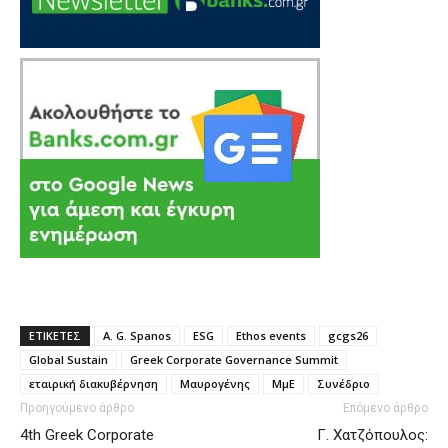
ΕΤΙΚΕΤΕΣ
A. G. Spanos
ESG
Ethos events
gcgs26
Global Sustain
Greek Corporate Governance Summit
εταιρική διακυβέρνηση
Μαυρογένης
ΜμΕ
Συνέδριο
Προηγούμενο άρθρο
Επόμενο άρθρο
4th Greek Corporate
Γ. Χατζόπουλος: