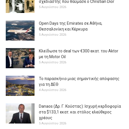
σχεδιαστής που θαύμασε ο Christian Dior
5 Αυγούστου 2026
Open Days της Emirates σε Αθήνα,
Θεσσαλονίκη και Κέρκυρα
5 Αυγούστου 2026
Κλείδωσε το deal των €300 εκατ. του Aktor
με τη Μotor Oil
5 Αυγούστου 2026
Το παρασκήνιο μιας σημαντικής απόφασης
για τη ΔΕΘ
4 Αυγούστου 2026
Danaos (Δρ. Γ. Κούστας): Ισχυρή κερδοφορία
στα $133,1 εκατ. και στόλος ελεύθερος
χρέους
5 Αυγούστου 2026