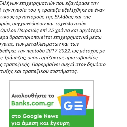
Ελλήνων επιχειρηµατιών που εξαγόρασε την
την ηγεσία του, η τράπεζα εξελίχθηκε σε έναν
ικούς οργανισµούς της Ελλάδας και της
ορών, συγχωνεύσεων και τεχνολογικών
Οµίλου Πειραιώς επί 25 χρόνια και αργότερα
ερα δραστηριοποιείται επιχειρηµατικά µέσω
έργειας, των µεταλλευµάτων και των
έθηκε, την περίοδο 2017-2022, ως µέτοχος µε
ας Τράπεζας, υποστηρίζοντας πρωτοβουλίες
ς τραπεζικής. Παρεµβαίνει συχνά στον δηµόσιο
πτυξης και τραπεζικού συστήµατος.