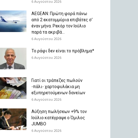
6 Αυγούστου 2026
AEGEAN: Πρώτη φορά πάνω
από 2 εκατομμύρια επιβάτες σ’
έναν μήνα. Ρεκόρ τον Ιούλιο
παρά τα ακριβά...
6 Αυγούστου 2026
Το ράφι δεν είναι το πρόβλημα*
6 Αυγούστου 2026
Γιατί οι τράπεζες πωλούν
-πάλι- χαρτοφυλάκια μη
εξυπηρετούμενων δανείων
6 Αυγούστου 2026
Aύξηση πωλήσεων +9% τον
Ιούλιο κατέγραψε ο Όμιλος
JUMBO
6 Αυγούστου 2026