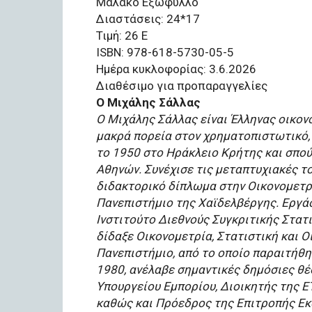
Μαλακό Εξώφυλλο
Διαστάσεις: 24*17
Τιμή: 26 Ε
ISBN: 978-618-5730-05-5
Ημέρα κυκλοφορίας: 3.6.2026
Διαθέσιμο για προπαραγγελίες
Ο Μιχάλης Σάλλας
Ο Μιχάλης Σάλλας είναι Έλληνας οικονο
µακρά πορεία στον χρηµατοπιστωτικό, 
το 1950 στο Ηράκλειο Κρήτης και σπο
Αθηνών. Συνέχισε τις µεταπτυχιακές τ
διδακτορικό δίπλωµα στην Οικονοµετρ
Πανεπιστήµιο της Χαϊδελβέργης. Εργά
Ινστιτούτο ∆ιεθνούς Συγκριτικής Στατ
δίδαξε Οικονοµετρία, Στατιστική και Ο
Πανεπιστήµιο, από το οποίο παραιτήθη
1980, ανέλαβε σηµαντικές δηµόσιες θέ
Υπουργείου Εµπορίου, ∆ιοικητής της 
καθώς και Πρόεδρος της Επιτροπής Εκ