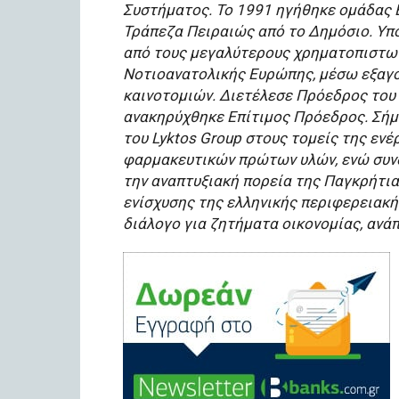
Συστήµατος. Το 1991 ηγήθηκε οµάδας 
Τράπεζα Πειραιώς από το ∆ηµόσιο. Υπό 
από τους µεγαλύτερους χρηµατοπιστωτ
Νοτιοανατολικής Ευρώπης, µέσω εξαγ
καινοτοµιών. ∆ιετέλεσε Πρόεδρος του 
ανακηρύχθηκε Επίτιµος Πρόεδρος. Σήµ
του Lyktos Group στους τοµείς της εν
φαρµακευτικών πρώτων υλών, ενώ συνδ
την αναπτυξιακή πορεία της Παγκρήτι
ενίσχυσης της ελληνικής περιφερειακή
διάλογο για ζητήµατα οικονοµίας, ανά