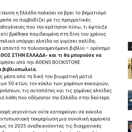
ίτευση η Ελλάδα παλεύει να βρει το βηματισμό
ρεπε να συμβαδίζει με τις πραγματικές
αθογένειες που την κράτησαν πίσω, τι έφταιξε
ιατί βρέθηκε παγιδευμένη στη δίνη του χρέους
τελικά υπάρχει ελπίδα να γυρίσει σελίδα;
α απαντά το πολυαναμενόμενο βιβλίο – ορόσημο
ΑΘΟΣ ΣΤΗΝ ΕΛΛΑΔΑ- και τι θα μπορούσε να
οφορήσει από την AΘΕNS BOOKSTORE
τα βιβλιοπωλεία.
ς μέσα από τη δική του βιωματική ματιά
ίων 50 ετών, τον κύκλο των χαμένων ευκαιριών,
ερνήσεων, τις αυταπάτες και τις χαμένες ελπίδες
ικά λάθη που οδήγησαν την Ελλάδα στην δεύτερη
γραφή γεγονότων ούτε καταφεύγει σε εύκολα
 εντυπωσιακή τεκμηρίωση μια συνολική ερμηνεία
έως το 2025 αναδεικνύοντας τις διαχρονικές