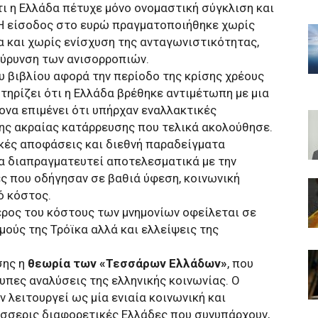
τι η Ελλάδα πέτυχε μόνο ονομαστική σύγκλιση και
 Η είσοδος στο ευρώ πραγματοποιήθηκε χωρίς
 και χωρίς ενίσχυση της ανταγωνιστικότητας,
εύρυνση των ανισορροπιών.
υ βιβλίου αφορά την περίοδο της κρίσης χρέους
τηρίζει ότι η Ελλάδα βρέθηκε αντιμέτωπη με μια
ονα επιμένει ότι υπήρχαν εναλλακτικές
ης ακραίας κατάρρευσης που τελικά ακολούθησε.
κές αποφάσεις και διεθνή παραδείγματα
να διαπραγματευτεί αποτελεσματικά με την
ές που οδήγησαν σε βαθιά ύφεση, κοινωνική
ό κόστος.
μέρος του κόστους των μνημονίων οφείλεται σε
ούς της Τρόϊκα αλλά και ελλείψεις της
σης η
θεωρία των «Τεσσάρων Ελλάδων»
, που
τυπες αναλύσεις της ελληνικής κοινωνίας. Ο
 λειτουργεί ως μία ενιαία κοινωνική και
έσσερις διαφορετικές Ελλάδες που συνυπάρχουν,