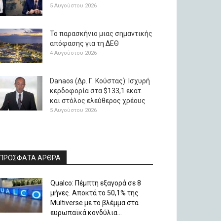
5 Αυγούστου 2026
Το παρασκήνιο μιας σημαντικής
απόφασης για τη ΔΕΘ
4 Αυγούστου 2026
Danaos (Δρ. Γ. Κούστας): Ισχυρή
κερδοφορία στα $133,1 εκατ.
και στόλος ελεύθερος χρέους
5 Αυγούστου 2026
ΠΡΟΣΦΑΤΑ ΑΡΘΡΑ
Qualco: Πέμπτη εξαγορά σε 8
μήνες. Aποκτά το 50,1% της
Multiverse με το βλέμμα στα
ευρωπαϊκά κονδύλια...