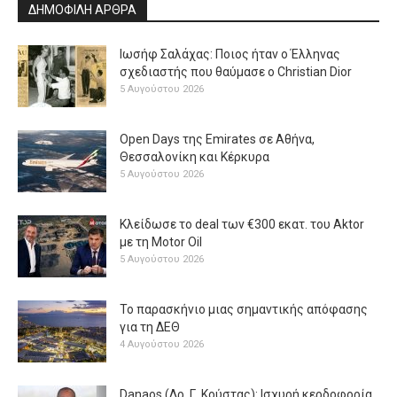
ΔΗΜΟΦΙΛΗ ΑΡΘΡΑ
Ιωσήφ Σαλάχας: Ποιος ήταν ο Έλληνας
σχεδιαστής που θαύμασε ο Christian Dior
5 Αυγούστου 2026
Open Days της Emirates σε Αθήνα,
Θεσσαλονίκη και Κέρκυρα
5 Αυγούστου 2026
Κλείδωσε το deal των €300 εκατ. του Aktor
με τη Μotor Oil
5 Αυγούστου 2026
Το παρασκήνιο μιας σημαντικής απόφασης
για τη ΔΕΘ
4 Αυγούστου 2026
Danaos (Δρ. Γ. Κούστας): Ισχυρή κερδοφορία