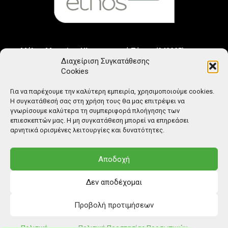
Μέλος Μητρώου Ηλεκτρονικού Τύπου (242225)
Διαχείριση Συγκατάθεσης
Cookies
Για να παρέχουμε την καλύτερη εμπειρία, χρησιμοποιούμε cookies.
Η συγκατάθεσή σας στη χρήση τους θα μας επιτρέψει να
γνωρίσουμε καλύτερα τη συμπεριφορά πλοήγησης των
επιεσκεπτών μας. Η μη συγκατάθεση μπορεί να επηρεάσει
αρνητικά ορισμένες λειτουργίες και δυνατότητες.
Αποδοχή
Δεν αποδέχομαι
Προβολή προτιμήσεων
© Copyright: Ethos Media S.A.
Πολιτική
Πολιτική Προστασίας Προσωπικών