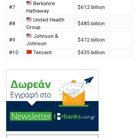
Berkshire
#7
$612 billion
Hathaway
United Health
#8
$485 billion
Group
Johnson &
#9
$472 billion
Johnson
#10
Tencent
$435 billion