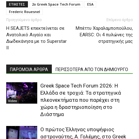
ΕΤΙΚΕΤΕΣ
2ο Greek Space Tech Forum
ESA
Frederic Rouesnel
Προηγούμενο άρθρο
Επόμενο άρθρο
Η SEAJETS επεκτείνεται σε
Μπέττυ Χαραλαμποπούλου,
Ανατολικό Αιγαίο και
EARSC: Οι 4 πυλώνες της
Δωδεκάνησα με το Superstar
στρατηγικής μας
II
ΠΑΡΟΜΟΙΑ ΑΡΘΡΑ
ΠΕΡΙΣΣΟΤΕΡΑ ΑΠΟ ΤΟΝ ΔΗΜΙΟΥΡΓΟ
Greek Space Tech Forum 2026: Η
Ελλάδα σε τροχιά: Τα στρατηγικά
πλεονεκτήματα που παρέχει στη
Video
χώρα η δραστηριοποίηση στο
Διάστημα
Ο πρώτος Έλληνας υποψήφιος
αστροναύτης, Α. Γολέμης, στο Greek