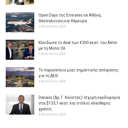
Open Days της Emirates σε Αθήνα,
Θεσσαλονίκη και Κέρκυρα
5 Αυγούστου 2026
Κλείδωσε το deal των €300 εκατ. του Aktor
με τη Μotor Oil
5 Αυγούστου 2026
Το παρασκήνιο μιας σημαντικής απόφασης
για τη ΔΕΘ
4 Αυγούστου 2026
Danaos (Δρ. Γ. Κούστας): Ισχυρή κερδοφορία
στα $133,1 εκατ. και στόλος ελεύθερος
χρέους
5 Αυγούστου 2026