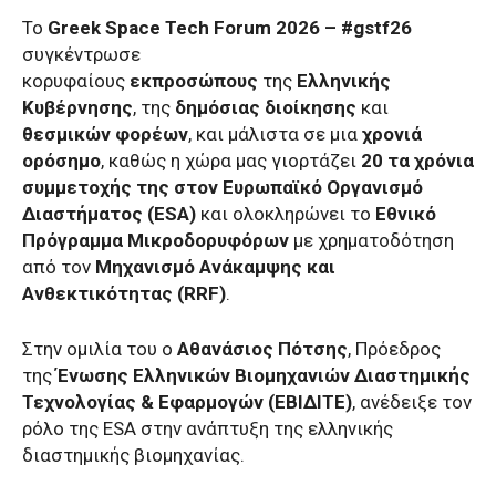
Το
Greek Space Tech Forum 2026 – #gstf26
συγκέντρωσε
κορυφαίους
εκπροσώπους
της
Ελληνικής
Κυβέρνησης
, της
δημόσιας διοίκησης
και
θεσμικών φορέων
, και μάλιστα σε μια
χρονιά
ορόσημο
, καθώς η χώρα μας γιορτάζει
20 τα χρόνια
συμμετοχής της στον Ευρωπαϊκό Οργανισμό
Διαστήματος (ESA)
και ολοκληρώνει το
Εθνικό
Πρόγραμμα Μικροδορυφόρων
με χρηματοδότηση
από τον
Μηχανισμό Ανάκαμψης και
Ανθεκτικότητας (RRF)
.
Στην ομιλία του ο
Αθανάσιος Πότσης
, Πρόεδρος
της
Ένωσης Ελληνικών Βιομηχανιών
Διαστημικής
Τεχνολογίας & Εφαρμογών (ΕΒΙΔΙΤΕ)
, ανέδειξε τον
ρόλο της ESA στην ανάπτυξη της ελληνικής
διαστημικής βιομηχανίας.