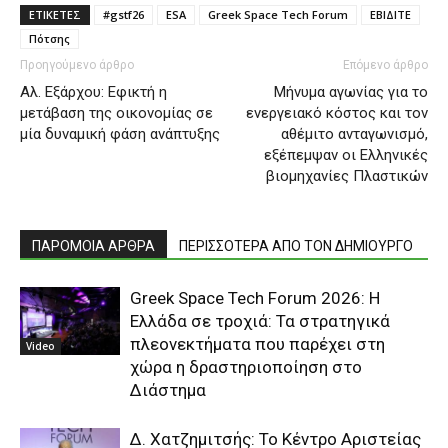
ΕΤΙΚΕΤΕΣ
#gstf26
ESA
Greek Space Tech Forum
ΕΒΙΔΙΤΕ
Πότσης
Προηγούμενο άρθρο
Επόμενο άρθρο
Αλ. Εξάρχου: Εφικτή η
Μήνυμα αγωνίας για το
μετάβαση της οικονομίας σε
ενεργειακό κόστος και τον
μία δυναμική φάση ανάπτυξης
αθέμιτο ανταγωνισμό,
εξέπεμψαν οι Ελληνικές
βιομηχανίες Πλαστικών
ΠΑΡΟΜΟΙΑ ΑΡΘΡΑ
ΠΕΡΙΣΣΟΤΕΡΑ ΑΠΟ ΤΟΝ ΔΗΜΙΟΥΡΓΟ
Greek Space Tech Forum 2026: Η
Ελλάδα σε τροχιά: Τα στρατηγικά
πλεονεκτήματα που παρέχει στη
Video
χώρα η δραστηριοποίηση στο
Διάστημα
Δ. Χατζημιτσής: Το Κέντρο Αριστείας