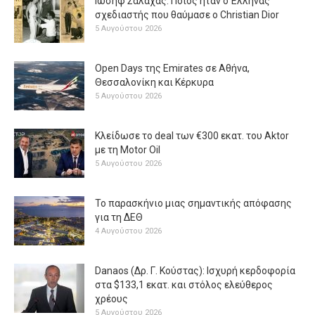
Ιωσήφ Σαλάχας: Ποιος ήταν ο Έλληνας
σχεδιαστής που θαύμασε ο Christian Dior
5 Αυγούστου 2026
Open Days της Emirates σε Αθήνα,
Θεσσαλονίκη και Κέρκυρα
5 Αυγούστου 2026
Κλείδωσε το deal των €300 εκατ. του Aktor
με τη Μotor Oil
5 Αυγούστου 2026
Το παρασκήνιο μιας σημαντικής απόφασης
για τη ΔΕΘ
4 Αυγούστου 2026
Danaos (Δρ. Γ. Κούστας): Ισχυρή κερδοφορία
στα $133,1 εκατ. και στόλος ελεύθερος
χρέους
5 Αυγούστου 2026