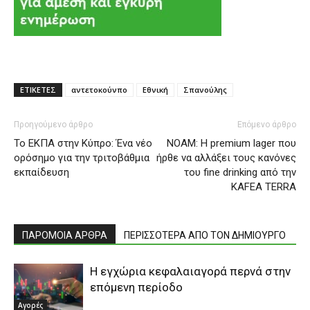
ΕΤΙΚΕΤΕΣ
αντετοκούνπο
Εθνική
Σπανούλης
Προηγούμενο άρθρο
Επόμενο άρθρο
Το ΕΚΠΑ στην Κύπρο: Ένα νέο
NOAM: Η premium lager που
ορόσημο για την τριτοβάθμια
ήρθε να αλλάξει τους κανόνες
εκπαίδευση
του fine drinking από την
KAFEA TERRA
ΠΑΡΟΜΟΙΑ ΑΡΘΡΑ
ΠΕΡΙΣΣΟΤΕΡΑ ΑΠΟ ΤΟΝ ΔΗΜΙΟΥΡΓΟ
Η εγχώρια κεφαλαιαγορά περνά στην
επόμενη περίοδο
Αγορές