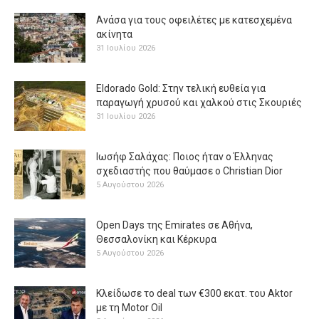
Ανάσα για τους οφειλέτες με κατεσχεμένα
ακίνητα
31 Ιουλίου 2026
Eldorado Gold: Στην τελική ευθεία για
παραγωγή χρυσού και χαλκού στις Σκουριές
31 Ιουλίου 2026
Ιωσήφ Σαλάχας: Ποιος ήταν ο Έλληνας
σχεδιαστής που θαύμασε ο Christian Dior
5 Αυγούστου 2026
Open Days της Emirates σε Αθήνα,
Θεσσαλονίκη και Κέρκυρα
5 Αυγούστου 2026
Κλείδωσε το deal των €300 εκατ. του Aktor
με τη Μotor Oil