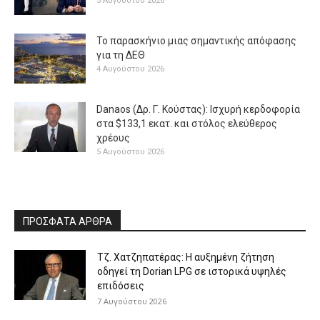
5 Αυγούστου 2026
Το παρασκήνιο μιας σημαντικής απόφασης
για τη ΔΕΘ
4 Αυγούστου 2026
Danaos (Δρ. Γ. Κούστας): Ισχυρή κερδοφορία
στα $133,1 εκατ. και στόλος ελεύθερος
χρέους
5 Αυγούστου 2026
ΠΡΟΣΦΑΤΑ ΑΡΘΡΑ
Τζ. Χατζηπατέρας: H αυξημένη ζήτηση
οδηγεί τη Dorian LPG σε ιστορικά υψηλές
επιδόσεις
7 Αυγούστου 2026