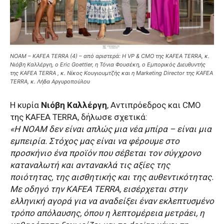
NOAM – KAFEA TERRA (4) – από αριστερά: Η VP & CMO της KAFEA TERRA, κ.
Νιόβη Καλλέργη, ο Eric Goettler, η Τόνια Φουσέκη, ο Εμπορικός Διευθυντής
της KAFEA TERRA , κ. Νίκος Κουγιουμτζής και η Marketing Director της KAFEA
TERRA, κ. Λήδα Αργυροπούλου
H κυρία
Νιόβη Καλλέργη
, Αντιπρόεδρος και CΜΟ
της KAFEA TERRA, δήλωσε σχετικά:
«Η NOAM δεν είναι απλώς μια νέα μπίρα – είναι μια
εμπειρία. Στόχος μας είναι να φέρουμε στο
προσκήνιο ένα προϊόν που σέβεται τον σύγχρονο
καταναλωτή και αντανακλά τις αξίες της
ποιότητας, της αισθητικής και της αυθεντικότητας.
Με οδηγό την KAFEA TERRA, εισέρχεται στην
ελληνική αγορά για να αναδείξει έναν εκλεπτυσμένο
τρόπο απόλαυσης, όπου η λεπτομέρεια μετράει, η