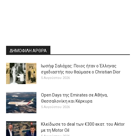
ΔΗΜΟΦΙΛΗ ΑΡΘΡΑ
Ιωσήφ Σαλάχας: Ποιος ήταν ο Έλληνας
σχεδιαστής που θαύμασε ο Christian Dior
5 Αυγούστου 2026
Open Days της Emirates σε Αθήνα,
Θεσσαλονίκη και Κέρκυρα
5 Αυγούστου 2026
Κλείδωσε το deal των €300 εκατ. του Aktor
με τη Μotor Oil