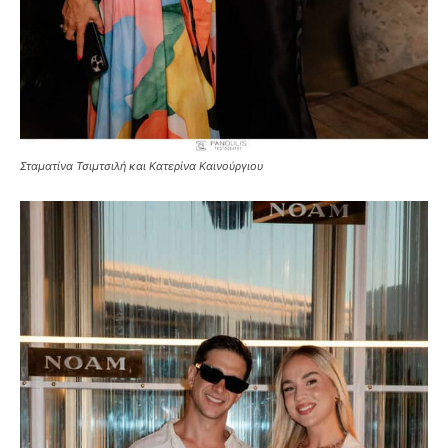
Σταματίνα Τσιμτσιλή και Κατερίνα Καινούργιου