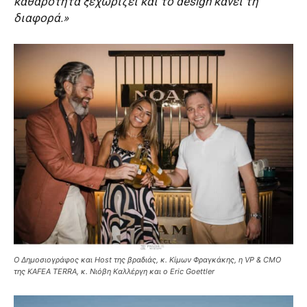
καθαρότητα ξεχωρίζει και το design κάνει τη
διαφορά.»
Ο Δημοσιογράφος και Host της βραδιάς, κ. Κίμων Φραγκάκης, η VP & CMO
της KAFEA TERRA, κ. Νιόβη Καλλέργη και ο Eric Goettler