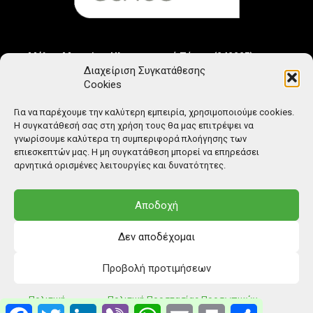
Μέλος Μητρώου Ηλεκτρονικού Τύπου (242225)
Διαχείριση Συγκατάθεσης
Cookies
Για να παρέχουμε την καλύτερη εμπειρία, χρησιμοποιούμε cookies.
Η συγκατάθεσή σας στη χρήση τους θα μας επιτρέψει να
γνωρίσουμε καλύτερα τη συμπεριφορά πλοήγησης των
επιεσκεπτών μας. Η μη συγκατάθεση μπορεί να επηρεάσει
αρνητικά ορισμένες λειτουργίες και δυνατότητες.
Αποδοχή
Δεν αποδέχομαι
Προβολή προτιμήσεων
© Copyright: Ethos Media S.A.
Πολιτική
Πολιτική Προστασίας Προσωπικών
Facebook
Twitter
LinkedIn
Viber
WhatsApp
Email
Print
Μοιραστείτ