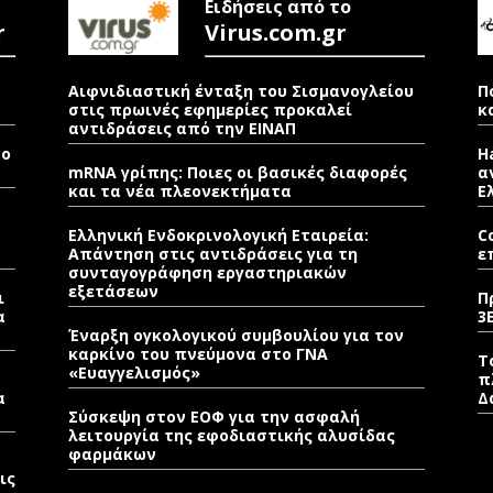
Ειδήσεις από το
r
Virus.com.gr
Αιφνιδιαστική ένταξη του Σισμανογλείου
Π
στις πρωινές εφημερίες προκαλεί
κ
αντιδράσεις από την ΕΙΝΑΠ
νο
H
mRNA γρίπης: Ποιες οι βασικές διαφορές
α
και τα νέα πλεονεκτήματα
Ε
Ελληνική Ενδοκρινολογική Εταιρεία:
C
Απάντηση στις αντιδράσεις για τη
ε
συνταγογράφηση εργαστηριακών
εξετάσεων
ι
Π
α
3
Έναρξη ογκολογικού συμβουλίου για τον
καρκίνο του πνεύμονα στο ΓΝΑ
Τ
«Ευαγγελισμός»
π
α
Δ
Σύσκεψη στον ΕΟΦ για την ασφαλή
λειτουργία της εφοδιαστικής αλυσίδας
φαρμάκων
ις