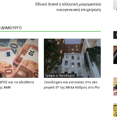
Εθνικό brand η ελληνική μικρομεσαία
οικογενειακή επιχείρηση
Ν ΔΗΜΙΟΥΡΓΟ
ς
Γράφει η "ξενοδόχος"
ΡΟΣ και τα αδιάθετα
Ξενοδοχείο και κατοικίες στο νέο
ης ΑΜΚ
project 5* της Μπλέ Κέδρος στο Ρίο