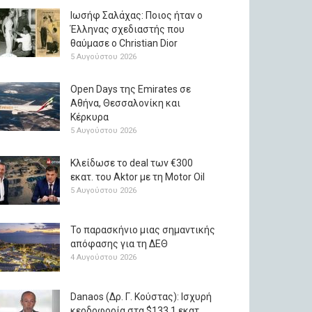
Ιωσήφ Σαλάχας: Ποιος ήταν ο
Έλληνας σχεδιαστής που
θαύμασε ο Christian Dior
5 Αυγούστου 2026
Open Days της Emirates σε
Αθήνα, Θεσσαλονίκη και
Κέρκυρα
5 Αυγούστου 2026
Κλείδωσε το deal των €300
εκατ. του Aktor με τη Μotor Oil
5 Αυγούστου 2026
Το παρασκήνιο μιας σημαντικής
απόφασης για τη ΔΕΘ
4 Αυγούστου 2026
Danaos (Δρ. Γ. Κούστας): Ισχυρή
κερδοφορία στα $133,1 εκατ.