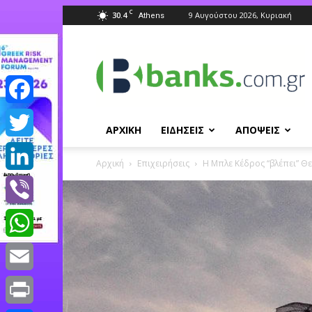
C
30.4
9 Αυγούστου 2026, Κυριακή
Athens
Banks.com.gr
Facebook
ΑΡΧΙΚΗ
ΕΙΔΗΣΕΙΣ
ΑΠΟΨΕΙΣ
Twitter
Αρχική
Επιχειρήσεις
H Μπλε Κέδρος “βλέπει” Θ
LinkedIn
Viber
WhatsApp
Email