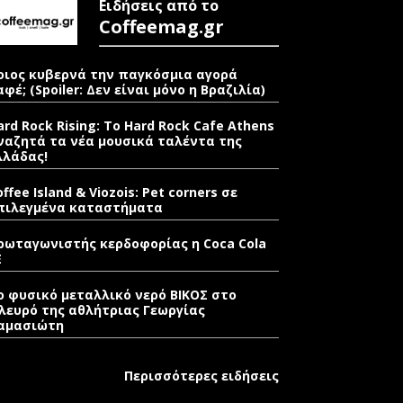
Ειδήσεις από το
Coffeemag.gr
οιος κυβερνά την παγκόσμια αγορά
αφέ; (Spoiler: Δεν είναι μόνο η Βραζιλία)
ard Rock Rising: Το Hard Rock Cafe Athens
ναζητά τα νέα μουσικά ταλέντα της
λλάδας!
offee Island & Viozois: Pet corners σε
πιλεγμένα καταστήματα
ρωταγωνιστής κερδοφορίας η Coca Cola
E
ο φυσικό μεταλλικό νερό ΒΙΚΟΣ στο
λευρό της αθλήτριας Γεωργίας
αμασιώτη
Περισσότερες ειδήσεις