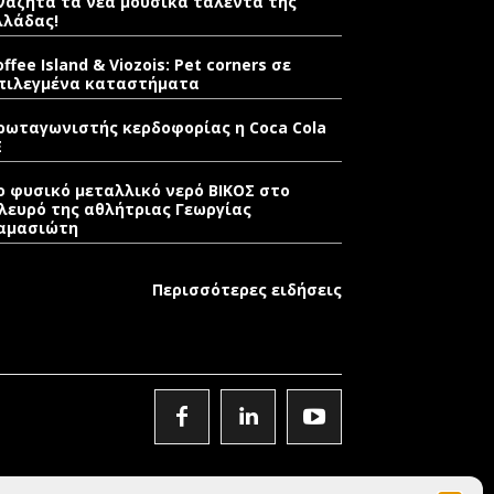
ναζητά τα νέα μουσικά ταλέντα της
λλάδας!
offee Island & Viozois: Pet corners σε
πιλεγμένα καταστήματα
ρωταγωνιστής κερδοφορίας η Coca Cola
E
ο φυσικό μεταλλικό νερό ΒΙΚΟΣ στο
λευρό της αθλήτριας Γεωργίας
αμασιώτη
Περισσότερες ειδήσεις