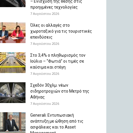
– Ενίσχυση της θέσης στις
προηγμένες τεχνολογίες
7 Αυγούστου 2026
Όλες οι αλλαγές στο
χωροταξικό για τις τουριστικές
επενδύσεις
7 Αυγούστου 2026
Στο 3,4% ο πληθωρισμός τον
Ιούλιο – “Φωτιά” οι τιμές σε
καύσιμα και στέγη
7 Αυγούστου 2026
Σχεδόν 30χλμ. νέων
σιδηροτροχιών στο Μετρό της
Αθήνας
7 Αυγούστου 2026
Generali: Eντυπωσιακή
ανάπτυξη με ώθηση από τις
ασφάλειες και το Asset
Management