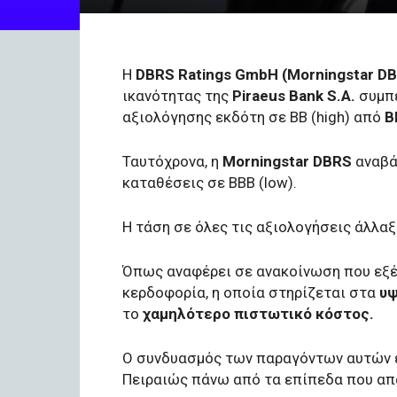
Η
DBRS Ratings GmbH (Morningstar D
ικανότητας της
Piraeus Bank S.A.
συμπε
αξιολόγησης εκδότη σε BB (high) από
B
Ταυτόχρονα, η
Morningstar DBRS
αναβάθ
καταθέσεις σε BBB (low).
Η τάση σε όλες τις αξιολογήσεις άλλα
Όπως αναφέρει σε ανακοίνωση που εξέ
κερδοφορία, η οποία στηρίζεται στα
υψ
το
χαμηλότερο πιστωτικό κόστος.
O συνδυασμός των παραγόντων αυτών έ
Πειραιώς πάνω από τα επίπεδα που απα