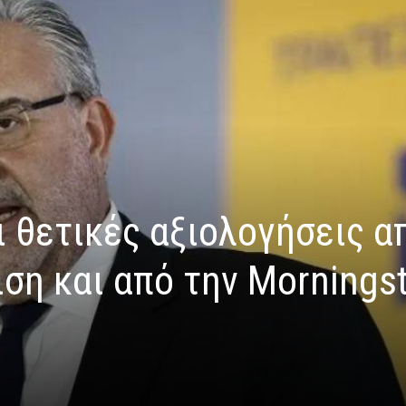
ι θετικές αξιολογήσεις α
ση και από την Mornings