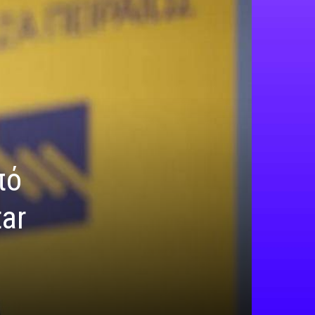
πό
tar