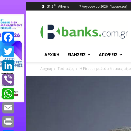
C
31.3
7 Αυγούστου 2026, Παρασκευή
Athens
Banks.com.gr
Facebook
ΑΡΧΙΚΗ
ΕΙΔΗΣΕΙΣ
ΑΠΟΨΕΙΣ
Twitter
Αρχική
Τράπεζες
H Piraeus μαζεύει θετικές αξι
LinkedIn
Viber
WhatsApp
Email