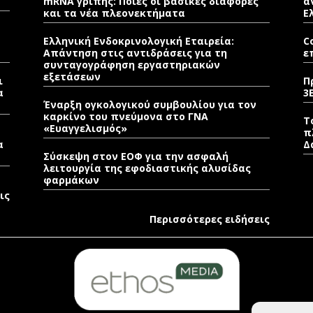
mRNA γρίπης: Ποιες οι βασικές διαφορές
α
και τα νέα πλεονεκτήματα
Ε
Ελληνική Ενδοκρινολογική Εταιρεία:
C
Απάντηση στις αντιδράσεις για τη
ε
συνταγογράφηση εργαστηριακών
εξετάσεων
ι
Π
α
3
Έναρξη ογκολογικού συμβουλίου για τον
καρκίνο του πνεύμονα στο ΓΝΑ
Τ
«Ευαγγελισμός»
π
α
Δ
Σύσκεψη στον ΕΟΦ για την ασφαλή
λειτουργία της εφοδιαστικής αλυσίδας
φαρμάκων
ις
Περισσότερες ειδήσεις