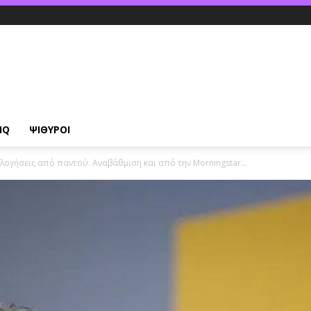
IQ
ΨΙΘΥΡΟΙ
ολογήσεις από παντού. Αναβάθμιση και από την Morningstar...