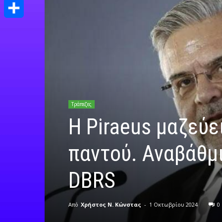
Print
Μοιραστείτε
Τράπεζες
H Piraeus μαζεύε
παντού. Αναβάθμι
DBRS
Από
Χρήστος Ν. Κώνστας
-
1 Οκτωβρίου 2024
0