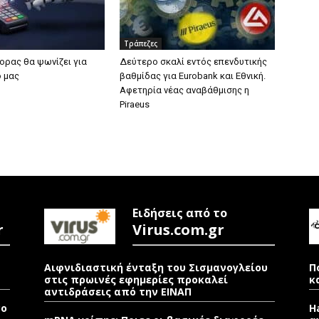
Τράπεζες
ορας θα ψωνίζει για
Δεύτερο σκαλί εντός επενδυτικής
 μας
βαθμίδας για Eurobank και Εθνική.
Αφετηρία νέας αναβάθμισης η
Piraeus
Ειδήσεις από το
r
Virus.com.gr
Αιφνιδιαστική ένταξη του Σισμανογλείου
Π
στις πρωινές εφημερίες προκαλεί
κ
αντιδράσεις από την ΕΙΝΑΠ
νο
H