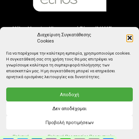
Μέλος Μητρώου Ηλεκτρονικού Τύπου (242225)
Διαχείριση Συγκατάθεσης
Cookies
Για να παρέχουμε την καλύτερη εμπειρία, χρησιμοποιούμε cookies.
Η συγκατάθεσή σας στη χρήση τους θα μας επιτρέψει να
γνωρίσουμε καλύτερα τη συμπεριφορά πλοήγησης των
επιεσκεπτών μας. Η μη συγκατάθεση μπορεί να επηρεάσει
αρνητικά ορισμένες λειτουργίες και δυνατότητες.
Αποδοχή
Δεν αποδέχομαι
Προβολή προτιμήσεων
© Copyright: Ethos Media S.A.
Πολιτική
Πολιτική Προστασίας Προσωπικών