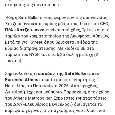
εταιρείας της ποντοπόρου.
Ήδη, η Safe Bulkers –συμφερόντων της οικογενείας
Χατζηιωάννου και κυρίως μέσω του ιδρυτή και CEO,
Πόλυ
Χατζηιωάννου
– είναι από χθες, Τρίτη, και στο
ταμπλό του χρηματιστηρίου της Λεωφόρου Αθηνών,
μετά τη Wall Street, όπου βρίσκεται η έδρα της
κύριας διαπραγμάτευσης. Με κωδικό SB στο
ταμπλό του NYSE και στα 6,25 δολ. η μετοχή (2
Ιουνίου).
Σημειολογικά,
η είσοδος της Safe Bulkers στο
Euronext Athens
συμπίπτει με τη γιορτή της
Ναυτιλίας, τα Ποσειδώνια 2026. Από προχθές,
Δευτέρα, μέχρι και μεθαύριο, Παρασκευή, στον χώρο
του Athens Metropolitan Expo (στις εγκαταστάσεις
του ΔΑΑ «Ελευθέριος Βενιζέλος») διεξάγεται το
κορυφαίο γεγονός της παγκόσμιας ναυτιλίας, που