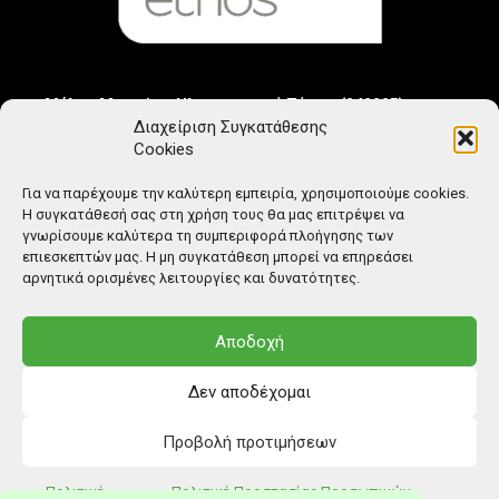
Μέλος Μητρώου Ηλεκτρονικού Τύπου (242225)
Διαχείριση Συγκατάθεσης
Cookies
Για να παρέχουμε την καλύτερη εμπειρία, χρησιμοποιούμε cookies.
Η συγκατάθεσή σας στη χρήση τους θα μας επιτρέψει να
γνωρίσουμε καλύτερα τη συμπεριφορά πλοήγησης των
επιεσκεπτών μας. Η μη συγκατάθεση μπορεί να επηρεάσει
αρνητικά ορισμένες λειτουργίες και δυνατότητες.
Αποδοχή
Δεν αποδέχομαι
Προβολή προτιμήσεων
© Copyright: Ethos Media S.A.
Πολιτική
Πολιτική Προστασίας Προσωπικών