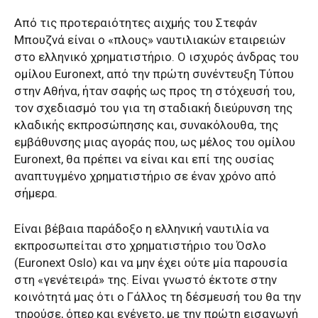
Από τις προτεραιότητες αιχμής του Στεφάν
Μπουζνά είναι ο «πλους» ναυτιλιακών εταιρειών
στο ελληνικό χρηματιστήριο. Ο ισχυρός άνδρας του
ομίλου Euronext, από την πρώτη συνέντευξη Τύπου
στην Αθήνα, ήταν σαφής ως προς τη στόχευσή του,
τον σχεδιασμό του για τη σταδιακή διεύρυνση της
κλαδικής εκπροσώπησης και, συνακόλουθα, της
εμβάθυνσης μιας αγοράς που, ως μέλος του ομίλου
Euronext, θα πρέπει να είναι και επί της ουσίας
αναπτυγμένο χρηματιστήριο σε έναν χρόνο από
σήμερα.
Είναι βέβαια παράδοξο η ελληνική ναυτιλία να
εκπροσωπείται στο χρηματιστήριο του Όσλο
(Euronext Oslo) και να μην έχει ούτε μία παρουσία
στη «γενέτειρά» της. Είναι γνωστό έκτοτε στην
κοινότητά μας ότι ο Γάλλος τη δέσμευσή του θα την
τηρούσε, όπερ και εγένετο, με την πρώτη εισαγωγή