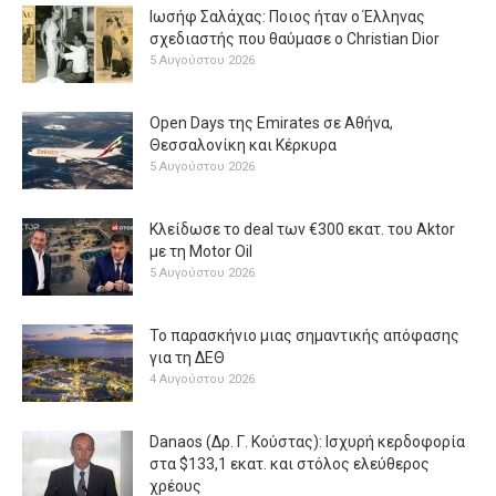
Ιωσήφ Σαλάχας: Ποιος ήταν ο Έλληνας
σχεδιαστής που θαύμασε ο Christian Dior
5 Αυγούστου 2026
Open Days της Emirates σε Αθήνα,
Θεσσαλονίκη και Κέρκυρα
5 Αυγούστου 2026
Κλείδωσε το deal των €300 εκατ. του Aktor
με τη Μotor Oil
5 Αυγούστου 2026
Το παρασκήνιο μιας σημαντικής απόφασης
για τη ΔΕΘ
4 Αυγούστου 2026
Danaos (Δρ. Γ. Κούστας): Ισχυρή κερδοφορία
στα $133,1 εκατ. και στόλος ελεύθερος
χρέους