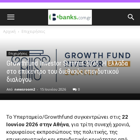
Αρχική
Επιχειρήσεις
Επιχειρήσεις
Growthfund Investor Summit 2026: Η Ελλάδα
στο επίκεντρο του διεθνούς επενδυτικού
διαλόγου
Από
newsroom2
-
15 Ιουνίου 2026
0
Το Υπερταμείο/Growthfund συγκεντρώνει στις
22
Ιουνίου 2026 στην Αθήνα
, για τρίτη συνεχή χρονιά,
κορυφαίους εκπροσώπους της πολιτικής, της
επιχειρηματικής και επενδυτικής κοινότητας από