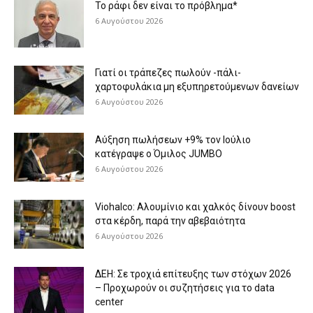
Το ράφι δεν είναι το πρόβλημα*
6 Αυγούστου 2026
Γιατί οι τράπεζες πωλούν -πάλι-
χαρτοφυλάκια μη εξυπηρετούμενων δανείων
6 Αυγούστου 2026
Aύξηση πωλήσεων +9% τον Ιούλιο
κατέγραψε ο Όμιλος JUMBO
6 Αυγούστου 2026
Viohalco: Aλουμίνιο και χαλκός δίνουν boost
στα κέρδη, παρά την αβεβαιότητα
6 Αυγούστου 2026
ΔΕΗ: Σε τροχιά επίτευξης των στόχων 2026
– Προχωρούν οι συζητήσεις για το data
center