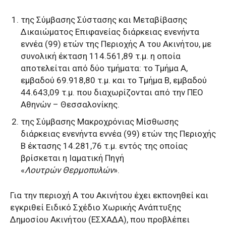
της Σύμβασης Σύστασης και Μεταβίβασης
Δικαιώματος Επιφανείας διάρκειας ενενήντα
εννέα (99) ετών της Περιοχής Α του Ακινήτου, με
συνολική έκταση 114.561,89 τ.μ. η οποία
αποτελείται από δύο τμήματα: το Τμήμα Α,
εμβαδού 69.918,80 τ.μ. και το Τμήμα Β, εμβαδού
44.643,09 τ.μ. που διαχωρίζονται από την ΠΕΟ
Αθηνών – Θεσσαλονίκης.
της Σύμβασης Μακροχρόνιας Μίσθωσης
διάρκειας ενενήντα εννέα (99) ετών της Περιοχής
Β έκτασης 14.281,76 τ.μ. εντός της οποίας
βρίσκεται η Ιαματική Πηγή
«
Λουτρών Θερμοπυλών
».
Για την περιοχή Α του Ακινήτου έχει εκπονηθεί και
εγκριθεί Ειδικό Σχέδιο Χωρικής Ανάπτυξης
Δημοσίου Ακινήτου (ΕΣΧΑΔΑ), που προβλέπει