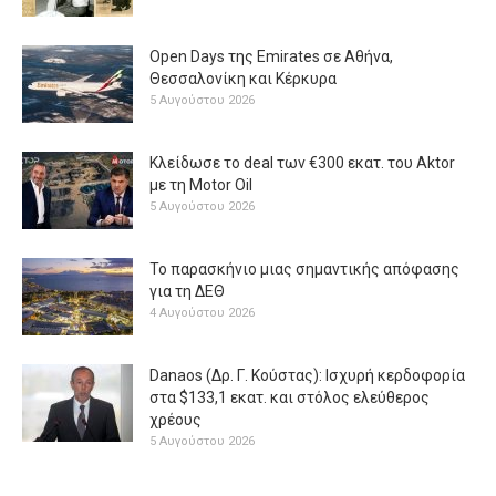
Open Days της Emirates σε Αθήνα,
Θεσσαλονίκη και Κέρκυρα
5 Αυγούστου 2026
Κλείδωσε το deal των €300 εκατ. του Aktor
με τη Μotor Oil
5 Αυγούστου 2026
Το παρασκήνιο μιας σημαντικής απόφασης
για τη ΔΕΘ
4 Αυγούστου 2026
Danaos (Δρ. Γ. Κούστας): Ισχυρή κερδοφορία
στα $133,1 εκατ. και στόλος ελεύθερος
χρέους
5 Αυγούστου 2026