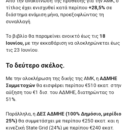
Από την ανακοίνωση της πρόθεσης για την ΑΜΚ, ο
τίτλος έχει ενισχυθεί κατά περίπου
+28,5%
σε
διάστημα ενάμιση μήνα, προεξοφλώντας τη
συναλλαγή.
Το βιβλίο θα παραμείνει ανοικτό έως τις
18
Ιουνίου,
με την εκκαθάριση να ολοκληρώνεται έως
τις 23 Ιουνίου.
Το δεύτερο σκέλος.
Με την ολοκλήρωση της δικής της ΑΜΚ, η
ΑΔΜΗΕ
Συμμετοχών
θα εισφέρει περίπου €510 εκατ. στην
αύξηση του €1 δισ. του ΑΔΜΗΕ, διατηρώντας το
51%.
Παράλληλα, η
ΔΕΣ ΑΔΜΗΕ (100% Δημόσιο, μερίδιο
25%)
θα συμμετάσχει με περίπου €250 εκατ. και η
κινεζική State Grid (24%) με περίπου €240 εκατ.