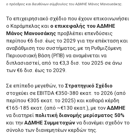
ο πρόεδρος και διευθύνων σύμβουλος του ΑΔΜΗΕ Μάνος Μανουσάκης.
Το επιχειρησιακό σχέδιο που έχουν επικοινωνήσει
ο Καράμπελας και
ο επικεφαλής του ΑΔΜΗΕ
Μάνος Μανουσάκης
προβλέπει επενδύσεις
περίπου €6 δισ. έως το 2029 για την επέκταση και
αναβάθμιση του συστήματος, με τη Ρυθμιζόμενη
Περιουσιακή Βάση (ΡΠΒ) να αναμένεται να
διπλασιαστεί, από τα €3,3 δισ. του 2025 σε άνω
των €6 δισ. έως το 2029.
Σε επίπεδο μεγεθών, το
Στρατηγικό Σχέδιο
στοχεύει σε EBITDA €350-380 εκατ. το 2026 (από
περίπου €305 εκατ. το 2025) και καθαρά κέρδη
€165-185 εκατ. (από ~€130 εκατ.), με τον
ΑΔΜΗΕ
να διατηρεί
πολιτική διανομής μερίσματος 50%
και την
ΑΔΜΗΕ Συμμετοχών
να διανέμει σχεδόν το
σύνολο των διανεμητέων κερδών της.