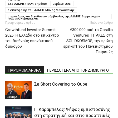
ΔΕΣ ΑΔΜΗΕ (100% Δημόσιο
μερίδιο 25%)
ο επικεφαλής του ΑΔΜΗΕ Μάνος Μανουσάκης
ο πρόεδρος και διευθύνων σύμβουλος της ΑΔΜΗΕ Συμμετοχών
Ιωάννης Καράμπελας
Προηγούμενο άρθρο
Επόμενο άρθρο
Growthfund Investor Summit
€300.000 από τo Corallia
2026: Η Ελλάδα στο επίκεντρο
Ventures TT ΑΚΕΣ στη
του διεθνούς επενδυτικού
SOLIDKOSMOS, την πρώτη
διαλόγου
spin-off του Πανεπιστημίου
Πειραιώς
ΠΑΡΟΜΟΙΑ ΑΡΘΡΑ
ΠΕΡΙΣΣΟΤΕΡΑ ΑΠΟ ΤΟΝ ΔΗΜΙΟΥΡΓΟ
Σε Short Covering το Qube
Ψίθυροι
Γ. Καράμπελας: Ψήφος εμπιστοσύνης
στη στρατηγική και στις προοπτικές