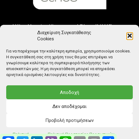
Μέλος Μητρώου Ηλεκτρονικού Τύπου (242225)
Διαχείριση Συγκατάθεσης
Cookies
Για να παρέχουμε την καλύτερη εμπειρία, χρησιμοποιούμε cookies.
Η συγκατάθεσή σας στη χρήση τους θα μας επιτρέψει να
γνωρίσουμε καλύτερα τη συμπεριφορά πλοήγησης των
επιεσκεπτών μας. Η μη συγκατάθεση μπορεί να επηρεάσει
αρνητικά ορισμένες λειτουργίες και δυνατότητες.
Αποδοχή
Δεν αποδέχομαι
Προβολή προτιμήσεων
© Copyright: Ethos Media S.A.
Πολιτική
Πολιτική Προστασίας Προσωπικών
Facebook
Twitter
LinkedIn
Viber
WhatsApp
Email
Print
Μοιραστείτ