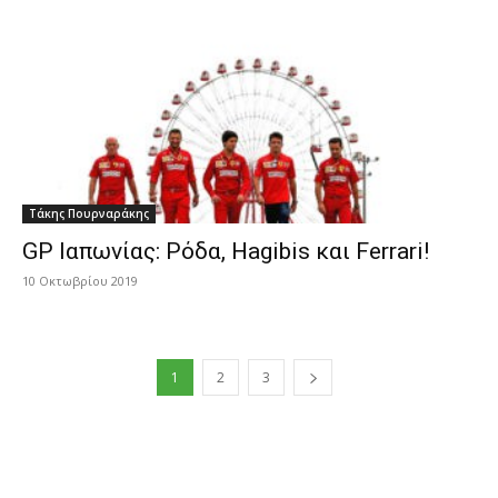
Τάκης Πουρναράκης
GP Ιαπωνίας: Ρόδα, Hagibis και Ferrari!
10 Οκτωβρίου 2019
1
2
3