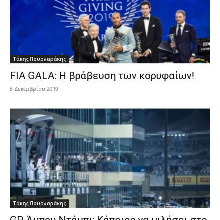
Τάκης Πουρναράκης
FIA GALA: Η βράβευση των κορυφαίων!
8 Δεκεμβρίου 2019
Τάκης Πουρναράκης
GP Άμπου Ντάμπι: Κάποιος να μιλήσει στο