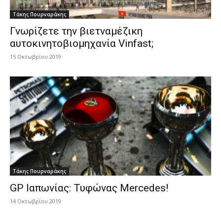
Τάκης Πουρναράκης
Γνωρίζετε την βιετναμέζικη
αυτοκινητοβιομηχανία Vinfast;
15 Οκτωβρίου 2019
Τάκης Πουρναράκης
GP Ιαπωνίας: Τυφώνας Mercedes!
14 Οκτωβρίου 2019