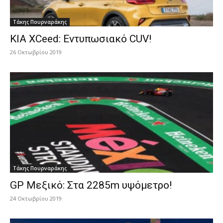
Τάκης Πουρναράκης
KIA XCeed: Εντυπωσιακό CUV!
26 Οκτωβρίου 2019
Τάκης Πουρναράκης
GP Μεξικό: Στα 2285m υψόμετρο!
24 Οκτωβρίου 2019