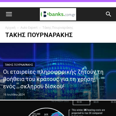
Αρχική
Auto Expert
Τάκης Πουρναράκης
ΤΆΚΗΣ ΠΟΥΡΝΑΡΆΚΗΣ
ΤΆΚΗΣ ΠΟΥΡΝΑΡΆΚΗΣ
Οι εταιρείες πληροφορικής ζητούν τη
βοήθεια του κράτους για τη χρήση
ενός… σκληρού δίσκου!
16 Ιουλίου 2024