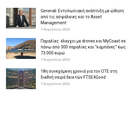
Generali: Eντυπωσιακή ανάπτυξη με ώθηση
από τις ασφάλειες και το Asset
Management
7 Αυγούστου 2026
Παραλίες: έλεγχοι με drones και MyCoast σε
πάνω από 300 παραλίες και “καμπάνες” έως
73.000 ευρώ
7 Αυγούστου 2026
18η συνεχόμενη χρονιά για τον ΟΤΕ στη
διεθνή σειρά δεικτών FTSE4Good
7 Αυγούστου 2026