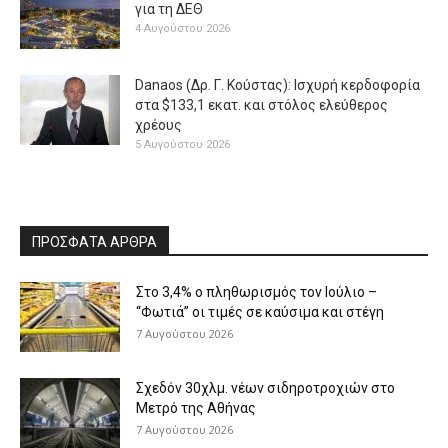
για τη ΔΕΘ
4 Αυγούστου 2026
Danaos (Δρ. Γ. Κούστας): Ισχυρή κερδοφορία
στα $133,1 εκατ. και στόλος ελεύθερος
χρέους
5 Αυγούστου 2026
ΠΡΟΣΦΑΤΑ ΑΡΘΡΑ
Στο 3,4% ο πληθωρισμός τον Ιούλιο –
“Φωτιά” οι τιμές σε καύσιμα και στέγη
7 Αυγούστου 2026
Σχεδόν 30χλμ. νέων σιδηροτροχιών στο
Μετρό της Αθήνας
7 Αυγούστου 2026