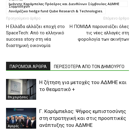
Ιωάννης Καράμπελας Πρόεδρος και Διευθύνων Σύμβουλος ΑΔΜΗΕ
Συμμτεοχών
Λονδρέζικο hedge fund Qube Research & Technologies.
Προηγούμενο άρθρο
Επόμενο άρθρο
Η Ελλάδα αλλάζει εποχή στο
Η ΠΟΜΙΔΑ παρουσιάζει όλες
SpaceTech: Από το ελληνικό
τις νέες αλλαγές στη
success story στη νέα
φορολογία των ακινήτων
διαστημική οικονομία
ΠΑΡΟΜΟΙΑ ΑΡΘΡΑ
ΠΕΡΙΣΣΟΤΕΡΑ ΑΠΟ ΤΟΝ ΔΗΜΙΟΥΡΓΟ
H ζήτηση για μετοχές του ΑΔΜΗΕ και
το θεαματικό +
Επιχειρήσεις
Γ. Καράμπελας: Ψήφος εμπιστοσύνης
στη στρατηγική και στις προοπτικές
ανάπτυξης του ΑΔΜΗΕ
Αγορές