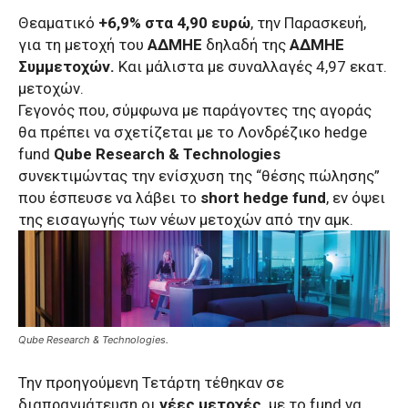
Θεαματικό
+6,9% στα 4,90 ευρώ
, την Παρασκευή,
για τη μετοχή του
ΑΔΜΗΕ
δηλαδή της
ΑΔΜΗΕ
Συμμετοχών.
Και μάλιστα με συναλλαγές 4,97 εκατ.
μετοχών.
Γεγονός που, σύμφωνα με παράγοντες της αγοράς
θα πρέπει να σχετίζεται με το Λονδρέζικο
hedge
fund
Qube Research & Technologies
συνεκτιμώντας την ενίσχυση της “θέσης πώλησης”
που έσπευσε να λάβει το
short hedge fund
, εν όψει
της εισαγωγής των νέων μετοχών από την αμκ.
Qube Research & Technologies.
Την προηγούμενη Τετάρτη τέθηκαν σε
διαπραγμάτευση οι
νέες μετοχές,
με το fund να