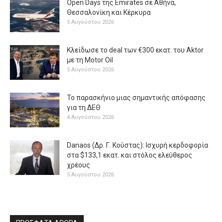
Open Days της Emirates σε Αθήνα,
Θεσσαλονίκη και Κέρκυρα
5 Αυγούστου 2026
Κλείδωσε το deal των €300 εκατ. του Aktor
με τη Μotor Oil
5 Αυγούστου 2026
Το παρασκήνιο μιας σημαντικής απόφασης
για τη ΔΕΘ
4 Αυγούστου 2026
Danaos (Δρ. Γ. Κούστας): Ισχυρή κερδοφορία
στα $133,1 εκατ. και στόλος ελεύθερος
χρέους
5 Αυγούστου 2026