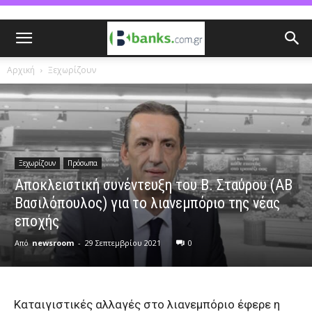
Αρχική
Ξεχωρίζουν
Ξεχωρίζουν
Πρόσωπα
Αποκλειστική συνέντευξη του Β. Σταύρου (ΑΒ
Βασιλόπουλος) για το λιανεμπόριο της νέας
εποχής
Από
newsroom
-
29 Σεπτεμβρίου 2021
0
Καταιγιστικές αλλαγές στο λιανεμπόριο έφερε η