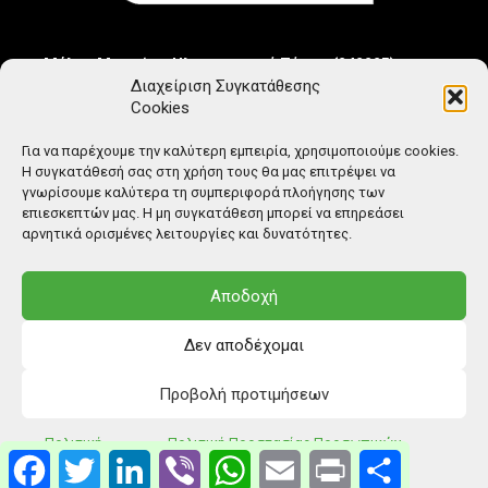
Μέλος Μητρώου Ηλεκτρονικού Τύπου (242225)
Διαχείριση Συγκατάθεσης
Cookies
Για να παρέχουμε την καλύτερη εμπειρία, χρησιμοποιούμε cookies.
Η συγκατάθεσή σας στη χρήση τους θα μας επιτρέψει να
γνωρίσουμε καλύτερα τη συμπεριφορά πλοήγησης των
επιεσκεπτών μας. Η μη συγκατάθεση μπορεί να επηρεάσει
αρνητικά ορισμένες λειτουργίες και δυνατότητες.
Αποδοχή
Δεν αποδέχομαι
Προβολή προτιμήσεων
© Copyright: Ethos Media S.A.
Πολιτική
Πολιτική Προστασίας Προσωπικών
Facebook
Twitter
LinkedIn
Viber
WhatsApp
Email
Print
Μοιραστείτ
Cookies
Δεδομένων