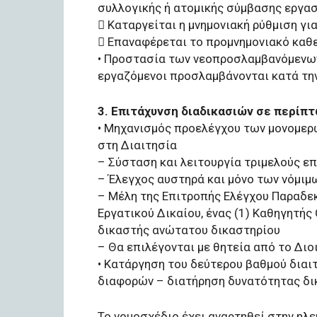
συλλογικής ή ατομικής σύμβασης εργασ
 Καταργείται η μνημονιακή ρύθμιση γι
 Επαναφέρεται το προμνημονιακό καθ
• Προστασία των νεοπροσλαμβανόμενων
εργαζόμενοι προσλαμβάνονται κατά την
3. Επιτάχυνση διαδικασιών σε περίπ
• Μηχανισμός προελέγχου των μονομε
στη Διαιτησία
– Σύσταση και λειτουργία τριμελούς ε
– Έλεγχος αυστηρά και μόνο των νόμι
– Μέλη της Επιτροπής Ελέγχου Παραδεκ
Εργατικού Δικαίου, ένας (1) Καθηγητής
δικαστής ανώτατου δικαστηρίου
– Θα επιλέγονται με θητεία από το Διο
• Κατάργηση του δεύτερου βαθμού διαιτ
διαφορών – διατήρηση δυνατότητας δι
Το νομοσχέδιο έχει αναρτηθεί στην ηλ