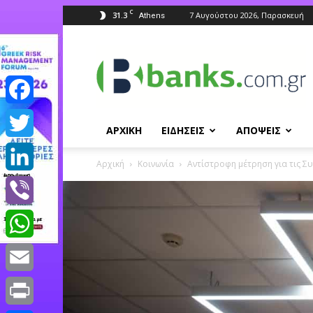
C
31.3
7 Αυγούστου 2026, Παρασκευή
Athens
Banks.com.gr
Facebook
ΑΡΧΙΚΗ
ΕΙΔΗΣΕΙΣ
ΑΠΟΨΕΙΣ
Twitter
Αρχική
Κοινωνία
Aντίστροφη μέτρηση για τις Σ
LinkedIn
Viber
WhatsApp
Email