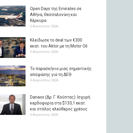
Open Days της Emirates σε
Αθήνα, Θεσσαλονίκη και
Κέρκυρα
5 Αυγούστου 2026
Κλείδωσε το deal των €300
εκατ. του Aktor με τη Μotor Oil
5 Αυγούστου 2026
Το παρασκήνιο μιας σημαντικής
απόφασης για τη ΔΕΘ
4 Αυγούστου 2026
Danaos (Δρ. Γ. Κούστας): Ισχυρή
κερδοφορία στα $133,1 εκατ.
και στόλος ελεύθερος χρέους
5 Αυγούστου 2026