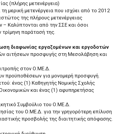
ίας (πλήρης μετενέργεια)
α τη μερική μετενέργεια που ισχύει από το 2012
εστώτος της πλήρους μετενέργειας
 – Καλύπτονται από την ΣΣΕ και όσοι
 τρίμηνη παράτασή της.
τωση διαφωνίας εργαζομένων και εργοδοτών
ρών αιτήσεων προσφυγής στη Μεσολάβηση και
πιτροπής στον Ο.ΜΕ.Δ.
μων προϋποθέσεων για μονομερή προσφυγή.
τού: ένας (1) Καθηγητής Νομικής Σχολής
 Οικονομικών και ένας (1) αφυπηρετήσας
ικητικό Συμβούλιο του Ο.ΜΕ.Δ.
ησίας του Ο.ΜΕ.Δ. για την γρηγορότερη επίλυση
καστικής προσβολής της διαιτητικής απόφασης.
εκτρονική διεύθυνση