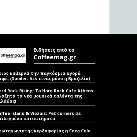
Ειδήσεις από το
Coffeemag.gr
οιος κυβερνά την παγκόσμια αγορά
αφέ; (Spoiler: Δεν είναι μόνο η Βραζιλία)
ard Rock Rising: Το Hard Rock Cafe Athens
ναζητά τα νέα μουσικά ταλέντα της
λλάδας!
offee Island & Viozois: Pet corners σε
πιλεγμένα καταστήματα
ρωταγωνιστής κερδοφορίας η Coca Cola
E