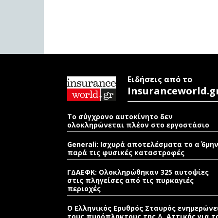
Ειδήσεις από το
Insuranceworld.g
Το σύγχρονο αυτοκίνητο δεν
ολοκληρώνεται πλέον στο εργοστάσιο
Generali: Ισχυρά αποτελέσματα το α΄ 6μη
παρά τις φυσικές καταστροφές
ΓΔΑΕΦΚ: Ολοκληρώθηκαν 325 αυτοψίες
στις πληγείσες από τις πυρκαγιές
περιοχές
Ο Ελληνικός Ερυθρός Σταυρός ενημερώνε
τους πυρόπληκτους της Δ. Αττικής για τ