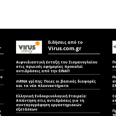
Ειδήσεις από το
r
Virus.com.gr
Αιφνιδιαστική ένταξη του Σισμανογλείου
Π
στις πρωινές εφημερίες προκαλεί
κ
αντιδράσεις από την ΕΙΝΑΠ
νο
H
mRNA γρίπης: Ποιες οι βασικές διαφορές
α
και τα νέα πλεονεκτήματα
Ε
Ελληνική Ενδοκρινολογική Εταιρεία:
C
Απάντηση στις αντιδράσεις για τη
ε
συνταγογράφηση εργαστηριακών
εξετάσεων
ι
Π
α
3