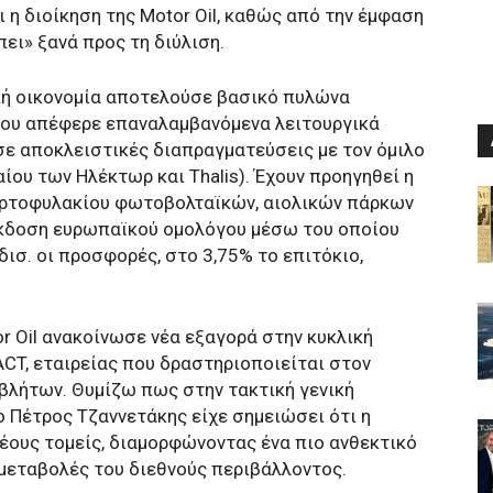
η διοίκηση της Motor Oil, καθώς από την έμφαση
πει» ξανά προς τη διύλιση.
κή οικονομία αποτελούσε βασικό πυλώνα
που απέφερε επαναλαμβανόμενα λειτουργικά
 σε αποκλειστικές διαπραγματεύσεις με τον όμιλο
αίου των Ηλέκτωρ και Thalis). Έχουν προηγηθεί η
αρτοφυλακίου φωτοβολταϊκών, αιολικών πάρκων
η έκδοση ευρωπαϊκού ομολόγου μέσω του οποίου
δισ. οι προσφορές, στο 3,75% το επιτόκιο,
tor Oil ανακοίνωσε νέα εξαγορά στην κυκλική
ACT, εταιρείας που δραστηριοποιείται στον
βλήτων. Θυμίζω πως στην τακτική γενική
ο Πέτρος Τζαννετάκης είχε σημειώσει ότι η
νέους τομείς, διαμορφώνοντας ένα πιο ανθεκτικό
 μεταβολές του διεθνούς περιβάλλοντος.