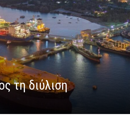
ος τη διύλιση