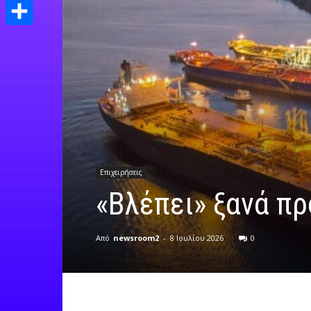
Print
Μοιραστείτε
Επιχειρήσεις
«Βλέπει» ξανά πρ
Από
newsroom2
-
8 Ιουλίου 2026
0