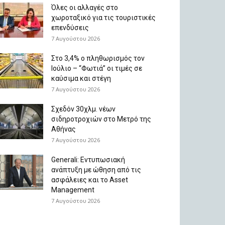
Όλες οι αλλαγές στο
χωροταξικό για τις τουριστικές
επενδύσεις
7 Αυγούστου 2026
Στο 3,4% ο πληθωρισμός τον
Ιούλιο – “Φωτιά” οι τιμές σε
καύσιμα και στέγη
7 Αυγούστου 2026
Σχεδόν 30χλμ. νέων
σιδηροτροχιών στο Μετρό της
Αθήνας
7 Αυγούστου 2026
Generali: Eντυπωσιακή
ανάπτυξη με ώθηση από τις
ασφάλειες και το Asset
Management
7 Αυγούστου 2026