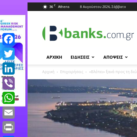
C
36
8 Αυγούστου 2026, Σάββατο
Athens
Banks.com.gr
Facebook
ΑΡΧΙΚΗ
ΕΙΔΗΣΕΙΣ
ΑΠΟΨΕΙΣ
Twitter
Αρχική
Επιχειρήσεις
«Βλέπει» ξανά προς τη διύ
LinkedIn
Viber
WhatsApp
Email