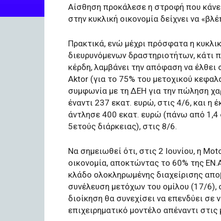
Αίσθηση προκάλεσε η στροφή που κάνει 
στην κυκλική οικονομία δείχνει να «βλέ
Πρακτικά, ενώ μέχρι πρόσφατα η κυκλι
διευρυνόμενων δραστηριοτήτων, κάτι 
κέρδη, λαμβάνει την απόφαση να έλθει
Aktor (για το 75% του μετοχικού κεφαλ
συμφωνία με τη ΔΕΗ για την πώληση χ
έναντι 237 εκατ. ευρώ, στις 4/6, και 
άντλησε 400 εκατ. ευρώ (πάνω από 1,4 
5ετούς διάρκειας), στις 8/6.
Να σημειωθεί ότι, στις 2 Ιουνίου, η Mo
οικονομία, αποκτώντας το 60% της ΕΝ.
κλάδο ολοκληρωμένης διαχείρισης απο
συνέλευση μετόχων του ομίλου (17/6), 
διοίκηση θα συνεχίσει να επενδύει σε 
επιχειρηματικό μοντέλο απέναντι στις