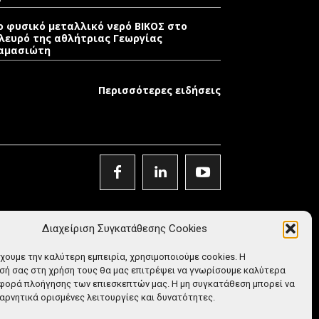
ο φυσικό μεταλλικό νερό ΒΙΚΟΣ στο
λευρό της αθλήτριας Γεωργίας
αμασιώτη
Περισσότερες ειδήσεις
Διαχείριση Συγκατάθεσης Cookies
έχουμε την καλύτερη εμπειρία, χρησιμοποιούμε cookies. Η
ή σας στη χρήση τους θα μας επιτρέψει να γνωρίσουμε καλύτερα
φορά πλοήγησης των επιεσκεπτών μας. Η μη συγκατάθεση μπορεί να
αρνητικά ορισμένες λειτουργίες και δυνατότητες.