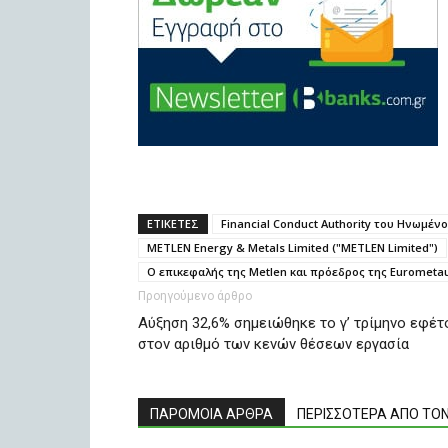
ΕΤΙΚΕΤΕΣ
Financial Conduct Authority του Ηνωμέν
MΕTLEN Energy & Metals Limited ("MΕTLEN Limited")
Ο επικεφαλής της Metlen και πρόεδρος της Eurometa
Προηγούμενο άρθρο
Αύξηση 32,6% σημειώθηκε το γ’ τρίμηνο εφέτ
στον αριθμό των κενών θέσεων εργασία
ΠΑΡΟΜΟΙΑ ΑΡΘΡΑ
ΠΕΡΙΣΣΟΤΕΡΑ ΑΠΟ ΤΟ