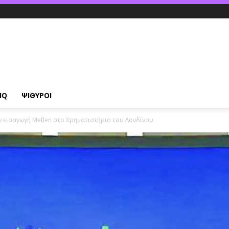
IQ
ΨΙΘΥΡΟΙ
ν εισαγωγή Metlen στο Χρηματιστήριο του Λονδίνου