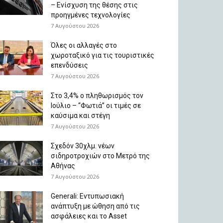
– Ενίσχυση της θέσης στις
προηγμένες τεχνολογίες
7 Αυγούστου 2026
Όλες οι αλλαγές στο
χωροταξικό για τις τουριστικές
επενδύσεις
7 Αυγούστου 2026
Στο 3,4% ο πληθωρισμός τον
Ιούλιο – “Φωτιά” οι τιμές σε
καύσιμα και στέγη
7 Αυγούστου 2026
Σχεδόν 30χλμ. νέων
σιδηροτροχιών στο Μετρό της
Αθήνας
7 Αυγούστου 2026
Generali: Eντυπωσιακή
ανάπτυξη με ώθηση από τις
ασφάλειες και το Asset