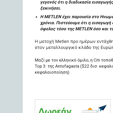
γεγονός ότι η διαδικασία εισαγωγή
ξεκινήσει.
Η MΕTLEN έχει παρουσία στο Ηνωμέν
χρόνια. Πιστεύουμε ότι η εισαγωγή 
όφελος τόσο της MΕTLEN όσο και τ
Η μετοχή Metlen προ ημέρων εντάχθ
στον μεταλλουργικό κλάδο της Ευρώ
Μαζί με τον ελληνικό όμιλο, η Citi τοπο
Top 3: της Antofagasta ($22 δισ. κεφαλα
κεφαλαιοποίηση).