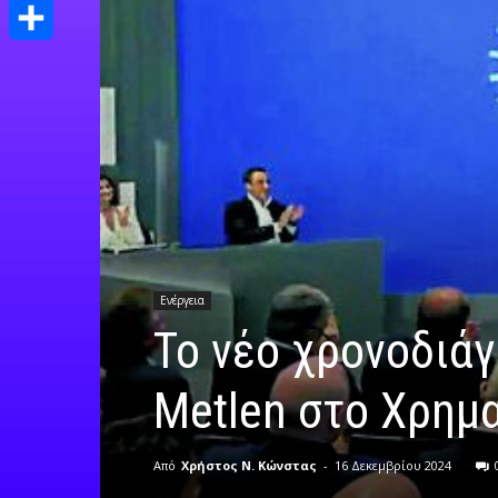
Print
Μοιραστείτε
Ενέργεια
To νέο χρονοδιάγ
Metlen στο Χρημα
Από
Χρήστος Ν. Κώνστας
-
16 Δεκεμβρίου 2024