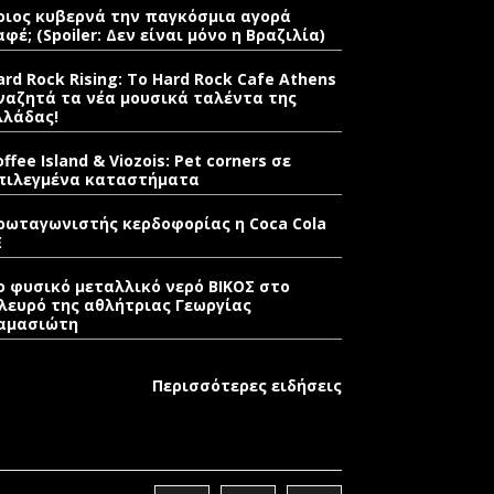
οιος κυβερνά την παγκόσμια αγορά
αφέ; (Spoiler: Δεν είναι μόνο η Βραζιλία)
ard Rock Rising: Το Hard Rock Cafe Athens
ναζητά τα νέα μουσικά ταλέντα της
λλάδας!
offee Island & Viozois: Pet corners σε
πιλεγμένα καταστήματα
ρωταγωνιστής κερδοφορίας η Coca Cola
E
ο φυσικό μεταλλικό νερό ΒΙΚΟΣ στο
λευρό της αθλήτριας Γεωργίας
αμασιώτη
Περισσότερες ειδήσεις