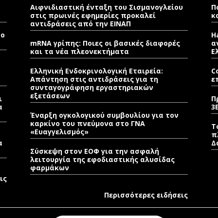
Αιφνιδιαστική ένταξη του Σισμανογλείου
Π
στις πρωινές εφημερίες προκαλεί
κ
αντιδράσεις από την ΕΙΝΑΠ
νο
H
mRNA γρίπης: Ποιες οι βασικές διαφορές
α
και τα νέα πλεονεκτήματα
Ε
Ελληνική Ενδοκρινολογική Εταιρεία:
C
Απάντηση στις αντιδράσεις για τη
ε
συνταγογράφηση εργαστηριακών
εξετάσεων
ι
Π
α
3
Έναρξη ογκολογικού συμβουλίου για τον
καρκίνο του πνεύμονα στο ΓΝΑ
Τ
«Ευαγγελισμός»
π
α
Δ
Σύσκεψη στον ΕΟΦ για την ασφαλή
λειτουργία της εφοδιαστικής αλυσίδας
φαρμάκων
ις
Περισσότερες ειδήσεις