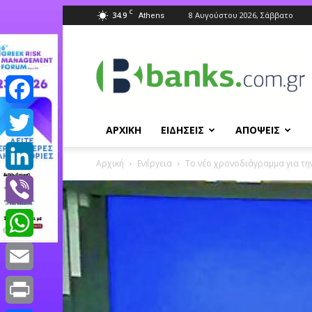
C
34.9
8 Αυγούστου 2026, Σάββατο
Athens
Banks.com.gr
Facebook
ΑΡΧΙΚΗ
ΕΙΔΗΣΕΙΣ
ΑΠΟΨΕΙΣ
Twitter
Αρχική
Ενέργεια
To νέο χρονοδιάγραμμα για τη
LinkedIn
Viber
WhatsApp
Email