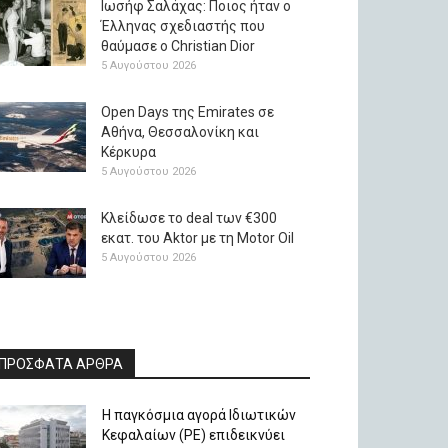
Ιωσήφ Σαλάχας: Ποιος ήταν ο
Έλληνας σχεδιαστής που
θαύμασε ο Christian Dior
5 Αυγούστου 2026
Open Days της Emirates σε
Αθήνα, Θεσσαλονίκη και
Κέρκυρα
5 Αυγούστου 2026
Κλείδωσε το deal των €300
εκατ. του Aktor με τη Μotor Oil
5 Αυγούστου 2026
ΠΡΟΣΦΑΤΑ ΑΡΘΡΑ
Η παγκόσμια αγορά Ιδιωτικών
Κεφαλαίων (PE) επιδεικνύει