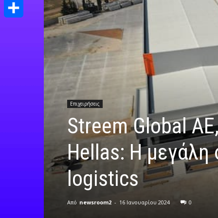
Print
Μοιραστείτε
Επιχειρήσεις
Streem Global ΑΕ,
Hellas: Η μεγάλη
logistics
Από
newsroom2
-
16 Ιανουαρίου 2024
0