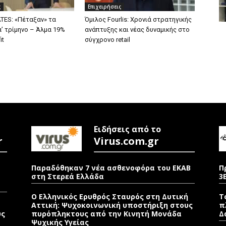
ς
Επιχειρήσεις
TES: «Πέταξαν» τα
Όμιλος Fourlis: Χρονιά στρατηγικής
’ τρίμηνο – Άλμα 19%
ανάπτυξης και νέας δυναμικής στο
it
σύγχρονο retail
Ειδήσεις από το
r
Virus.com.gr
Παραδόθηκαν 7 νέα ασθενοφόρα του ΕΚΑΒ
Π
στη Στερεά Ελλάδα
3
Ο Ελληνικός Ερυθρός Σταυρός στη Δυτική
Τ
Αττική: Ψυχοκοινωνική υποστήριξη στους
π
υς
πυρόπληκτους από την Κινητή Μονάδα
Δ
Ψυχικής Υγείας