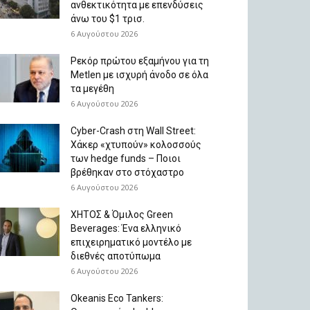
ανθεκτικότητα με επενδύσεις
άνω του $1 τρισ.
6 Αυγούστου 2026
Ρεκόρ πρώτου εξαμήνου για τη
Metlen με ισχυρή άνοδο σε όλα
τα μεγέθη
6 Αυγούστου 2026
Cyber-Crash στη Wall Street:
Χάκερ «χτυπούν» κολοσσούς
των hedge funds – Ποιοι
βρέθηκαν στο στόχαστρο
6 Αυγούστου 2026
ΧΗΤΟΣ & Όμιλος Green
Beverages: Ένα ελληνικό
επιχειρηματικό μοντέλο με
διεθνές αποτύπωμα
6 Αυγούστου 2026
Okeanis Eco Tankers: