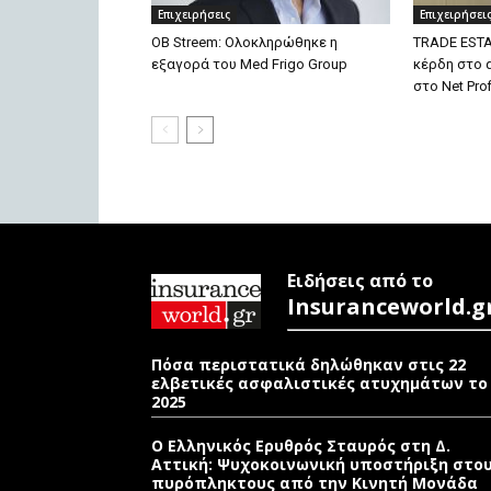
Επιχειρήσεις
Επιχειρήσει
OB Streem: Ολοκληρώθηκε η
TRADE ESTA
εξαγορά του Med Frigo Group
κέρδη στο α
στο Νet Prof
Ειδήσεις από το
Insuranceworld.g
Πόσα περιστατικά δηλώθηκαν στις 22
ελβετικές ασφαλιστικές ατυχημάτων το
2025
Ο Ελληνικός Ερυθρός Σταυρός στη Δ.
Αττική: Ψυχοκοινωνική υποστήριξη στο
πυρόπληκτους από την Κινητή Μονάδα