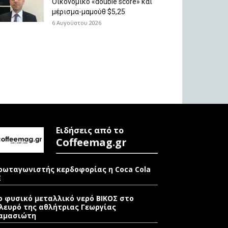
Οικονομικό «double score» και
μέρισμα-μαμούθ $5,25
6 Αυγούστου 2026
Ειδήσεις από το
Coffeemag.gr
ρωταγωνιστής κερδοφορίας η Coca Cola
E
ο φυσικό μεταλλικό νερό ΒΙΚΟΣ στο
λευρό της αθλήτριας Γεωργίας
αμασιώτη