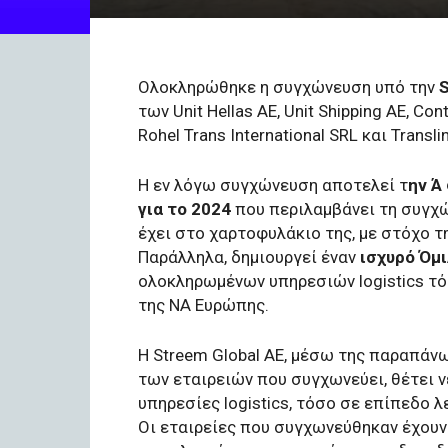
Ολοκληρώθηκε η συγχώνευση υπό την
S
των Unit Hellas AE, Unit Shipping AE, Co
Rohel Trans International SRL και Transli
Η εν λόγω συγχώνευση αποτελεί τ
ην Ά
για το 2024
που περιλαμβάνει τη συγχώ
έχει στο χαρτοφυλάκιο της, με στόχο τ
Παράλληλα, δημιουργεί έναν
ισχυρό Όμ
ολοκληρωμένων υπηρεσιών logistics τό
της ΝΑ Ευρώπης.
Η Streem Global ΑΕ, μέσω της παραπά
των εταιρειών που συγχωνεύει, θέτει 
υπηρεσίες logistics, τόσο σε επίπεδο 
Οι εταιρείες που συγχωνεύθηκαν έχουν