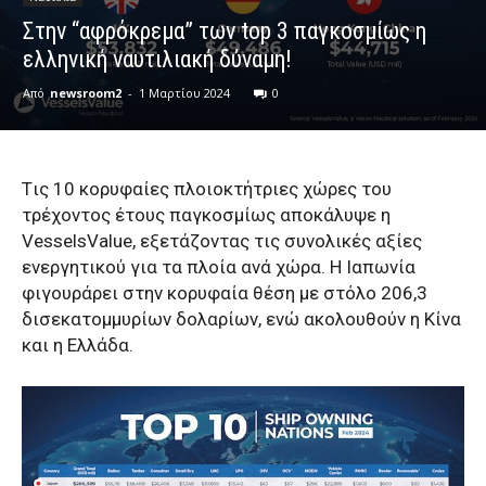
Στην “αφρόκρεμα” των top 3 παγκοσμίως η
ελληνική ναυτιλιακή δύναμη!
Από
newsroom2
-
1 Μαρτίου 2024
0
Tις 10 κορυφαίες πλοιοκτήτριες χώρες του
τρέχοντος έτους παγκοσμίως αποκάλυψε η
VesselsValue, εξετάζοντας τις συνολικές αξίες
ενεργητικού για τα πλοία ανά χώρα. Η Ιαπωνία
φιγουράρει στην κορυφαία θέση με στόλο 206,3
δισεκατομμυρίων δολαρίων, ενώ ακολουθούν η Κίνα
και η Ελλάδα.