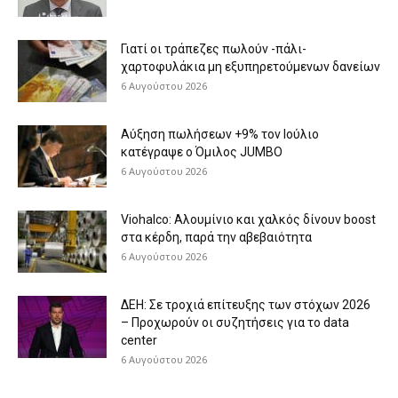
Γιατί οι τράπεζες πωλούν -πάλι-
χαρτοφυλάκια μη εξυπηρετούμενων δανείων
6 Αυγούστου 2026
Aύξηση πωλήσεων +9% τον Ιούλιο
κατέγραψε ο Όμιλος JUMBO
6 Αυγούστου 2026
Viohalco: Aλουμίνιο και χαλκός δίνουν boost
στα κέρδη, παρά την αβεβαιότητα
6 Αυγούστου 2026
ΔΕΗ: Σε τροχιά επίτευξης των στόχων 2026
– Προχωρούν οι συζητήσεις για το data
center
6 Αυγούστου 2026