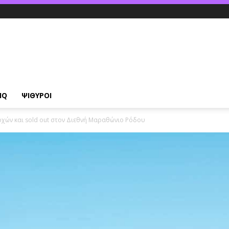
IQ
ΨΙΘΥΡΟΙ
χών και sold out στον Διεθνή Μαραθώνιο Ρόδου