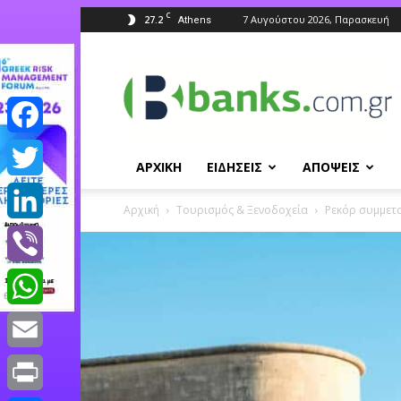
C
27.2
7 Αυγούστου 2026, Παρασκευή
Athens
Banks.com.gr
Facebook
ΑΡΧΙΚΗ
ΕΙΔΗΣΕΙΣ
ΑΠΟΨΕΙΣ
Twitter
Αρχική
Τουρισμός & Ξενοδοχεία
Ρεκόρ συμμετο
LinkedIn
Viber
WhatsApp
Email