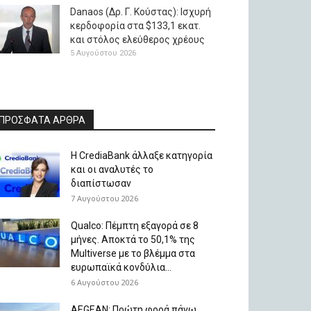
Danaos (Δρ. Γ. Κούστας): Ισχυρή
κερδοφορία στα $133,1 εκατ.
και στόλος ελεύθερος χρέους
5 Αυγούστου 2026
ΠΡΟΣΦΑΤΑ ΑΡΘΡΑ
Η CrediaBank άλλαξε κατηγορία
και οι αναλυτές το
διαπίστωσαν
7 Αυγούστου 2026
Qualco: Πέμπτη εξαγορά σε 8
μήνες. Aποκτά το 50,1% της
Multiverse με το βλέμμα στα
ευρωπαϊκά κονδύλια...
6 Αυγούστου 2026
AEGEAN: Πρώτη φορά πάνω