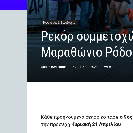
Τουρισμός & Ξενοδοχεία
Ρεκόρ συμμετοχών
Μαραθώνιο Ρόδο
Από
newsroom
-
18 Απριλίου 2024
0
Κάθε προηγούμενο ρεκόρ έσπασε
ο 9ο
την προσεχή
Κυριακή 21 Απριλίου
.