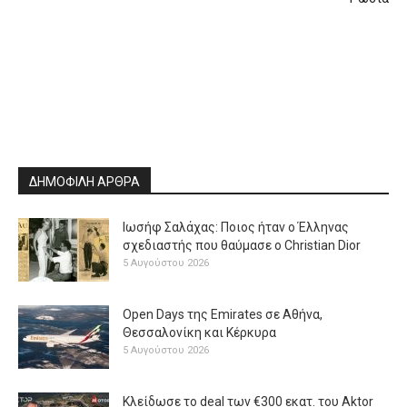
ΔΗΜΟΦΙΛΗ ΑΡΘΡΑ
Ιωσήφ Σαλάχας: Ποιος ήταν ο Έλληνας
σχεδιαστής που θαύμασε ο Christian Dior
5 Αυγούστου 2026
Open Days της Emirates σε Αθήνα,
Θεσσαλονίκη και Κέρκυρα
5 Αυγούστου 2026
Κλείδωσε το deal των €300 εκατ. του Aktor