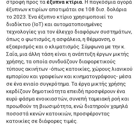
στροφή προς τα
έξυπνα κτίρια.
Η παγκόσμια αγορά
έξυπνων κτιρίων αποτιμάται σε 108 δισ. δολάρια
το 2023. Ένα έξυπνο κτίριο χρησιμοποιεί το
διαδίκτυο (IoT) και αυτοματοποιημένες
τεχνολογίες για τον έλεγχο διαφόρων συστημάτων,
όπως ο φωτισμός, η ασφάλεια, η θέρμανση, ο
εξαερισμός και ο κλιματισμός. Σύμφωνα με την κ.
Σαΐα, μια άλλη τάση είναι η ανάπτυξη έργων μικτής
χρήσης, τα οποία συνδυάζουν διαφορετικούς
τύπους ακινήτων -όπως κατοικίες, χώρους λιανικού
εμπορίου και γραφείων και κινηματογράφους- μέσα
σε ένα ενιαίο συγκρότημα. Τα έργα μικτής χρήσης
κερδίζουν δημοτικότητα επειδή προσφέρουν ένα
ευρύ φάσμα ενοικιαστών, συνεπή ταμειακή ροή και
προωθούν τη βιωσιμότητα, ενώ διατηρούν χαμηλά
ποσοστά κενών κατοικιών, προσφέροντας
κατοικίες σε διάφορες τιμές.