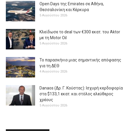
Open Days της Emirates σε Αθήνα,
Θεσσαλονίκη και Κέρκυρα
5 Αυγούστου 2026
Κλείδωσε το deal των €300 εκατ. του Aktor
με τη Μotor Oil
5 Αυγούστου 2026
Το παρασκήνιο μιας σημαντικής απόφασης
για τη ΔΕΘ
4 Αυγούστου 2026
Danaos (Δρ. Γ. Κούστας): Ισχυρή κερδοφορία
στα $133,1 εκατ. και στόλος ελεύθερος
χρέους
5 Αυγούστου 2026