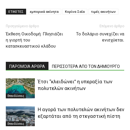
ΕΤΙΚΕΤΕΣ
εμπορικά ακίνητα
Κορίνα Σαΐα
τιμές ακινήτων
Προηγούμενο άρθρο
Επόμενο άρθρο
Έκθεση Οικοδομή: Πλησιάζει
Το δολάριο συνεχίζει να
η γιορτή του
ενισχύεται.
κατασκευαστικού κλάδου
ΠΑΡΟΜΟΙΑ ΑΡΘΡΑ
ΠΕΡΙΣΣΟΤΕΡΑ ΑΠΟ ΤΟΝ ΔΗΜΙΟΥΡΓΟ
Έτσι “κλειδώνει” η υπεραξία των
πολυτελών ακινήτων
Επενδύσεις
Η αγορά των πολυτελών ακινήτων δεν
εξαρτάται από τη στεγαστική πίστη
Επενδύσεις