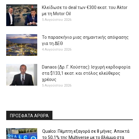
Κλείδωσε το deal των €300 εκατ. του Aktor
με τη Μotor Oil
5 Αυγούστου 2026
Το παρασκήνιο μιας σημαντικής απόφασης
για τη ΔΕΘ
4 Αυγούστου 2026
Danaos (Δρ. Γ. Κούστας): Ισχυρή κερδοφορία
στα $133,1 εκατ. και στόλος ελεύθερος
χρέους
5 Αυγούστου 2026
ΠΡΟΣΦΑΤΑ ΑΡΘΡΑ
Qualco: Πέμπτη εξαγορά σε 8 μήνες. Aποκτά
το 50,1% της Multiverse με το βλέμμα στα