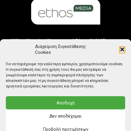
Μέλος Μητρώου Ηλεκτρονικού Τύπου (242225)
Διαχείριση Συγκατάθεσης
Cookies
Για να παρέχουμε την καλύτερη εμπειρία, χρησιμοποιούμε cookies.
Η συγκατάθεσή σας στη χρήση τους θα μας επιτρέψει να
γνωρίσουμε καλύτερα τη συμπεριφορά πλοήγησης των
επιεσκεπτών μας. Η μη συγκατάθεση μπορεί να επηρεάσει
αρνητικά ορισμένες λειτουργίες και δυνατότητες.
Αποδοχή
Δεν αποδέχομαι
Προβολή προτιμήσεων
© Copyright: Ethos Media S.A.