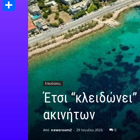
Print
Μοιραστείτε
Επενδύσεις
Έτσι “κλειδώνει
ακινήτων
Από
newsroom2
-
29 Ιουνίου 2026
0