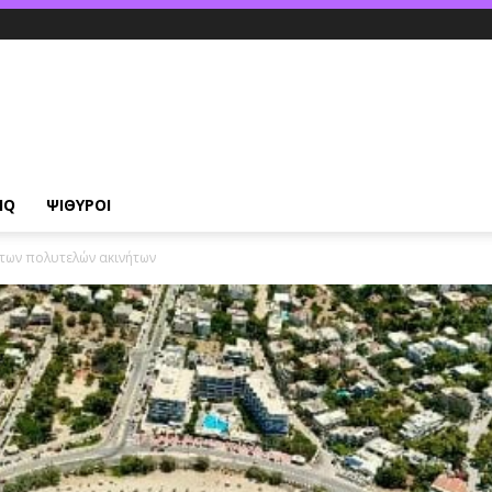
IQ
ΨΙΘΥΡΟΙ
α των πολυτελών ακινήτων