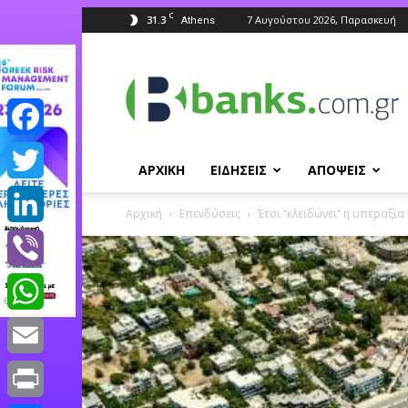
C
31.3
7 Αυγούστου 2026, Παρασκευή
Athens
Banks.com.gr
Facebook
ΑΡΧΙΚΗ
ΕΙΔΗΣΕΙΣ
ΑΠΟΨΕΙΣ
Twitter
Αρχική
Επενδύσεις
Έτσι “κλειδώνει” η υπεραξί
LinkedIn
Viber
WhatsApp
Email