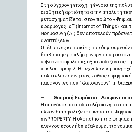
Στη σύγχρονη εποχή, η έννοια της πολυ
αισθητική αρτιότητα στην απόλυτη τεχ
μετασχηματίζεται στον πρώτο «Ψηφιακ
εφαρμογές IoT (Internet of Things) και
Νοημοσύνη (AI) δεν αποτελούν πρόσθετ
αναπτύξεων.
Οι έξυπνες κατοικίες που δημιουργού
διαβίωσης με πλήρη ενεργειακή αυτον
κυβερνοασφάλειας, εξασφαλίζοντας τη
υψηλού προφίλ. Η τεχνολογική υπεροχή
πολυτελών ακινήτων, καθώς η ψηφιακή 
παράγοντες που “κλειδώνουν” τη διαχρο
– Θεσμική θωράκιση: Διαφάνεια κα
Η επένδυση σε πολυτελή ακίνητα απαιτε
πλέον διασφαλίζεται μέσω του Ψηφιακ
myPROPERTY. Η υλοποίηση της ψηφιακής
έλεγχος έχουν ήδη εξαλείψει τις νομικ