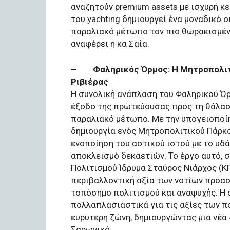
αναζητούν premium assets με ισχυρή κ
του yachting δημιουργεί ένα μοναδικό 
παραλιακό μέτωπο τον πιο θωρακισμέν
αναφέρει η κα Σαΐα.
– Φαληρικός Όρμος: Η Μητροπολιτικ
Ριβιέρας
Η συνολική ανάπλαση του Φαληρικού Όρ
έξοδο της πρωτεύουσας προς τη θάλασ
παραλιακό μέτωπο. Με την υπογειοποί
δημιουργία ενός Μητροπολιτικού Πάρκ
ενοποίηση του αστικού ιστού με το υδά
αποκλεισμό δεκαετιών. Το έργο αυτό, σ
Πολιτισμού Ίδρυμα Σταύρος Νιάρχος (ΚΠ
περιβαλλοντική αξία των νοτίων προασ
τοπόσημο πολιτισμού και αναψυχής. Η 
πολλαπλασιαστικά για τις αξίες των π
ευρύτερη ζώνη, δημιουργώντας μια νέα 
Σαρωνικό.