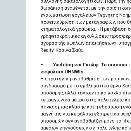
συλλογής δικαιολογητικών. Παρά την ή
θωράκιση αναμένεται με την οριστικοπ
ενσωμάτωση εργαλείων Τεχνητής Νοημο
προεπικύρωση των μεταγραφών, που θα
κτηματολογικά γραφεία. «Η μετάβαση 
γραφειοκρατικές αγκυλώσεις προσφέρε
αγοραστής υψηλών απαιτήσεων», υπογρ
Realty, Κορίνα Σαΐα.
– Yachting και Γκολφ: Το οικοσύστ
κεφάλαια UHNWIs
Η στρατηγική αναβάθμιση των μαρινών σ
συνδυασμό με το εμβληματικό έργο Sar
υποδομής, αλλά τον κεντρικό μοχλό πίε
τετραγωνικό μέτρο στις πολυτελείς κα
παγκόσμιας κλάσης και η εδραίωση ενό
μαγνήτης για κεφάλαια εξαιρετικά υψη
υποδομών δεν αναβαθμίζει μόνο το lifes
άμεσων επενδύσεων σε πολυτελής κατοι