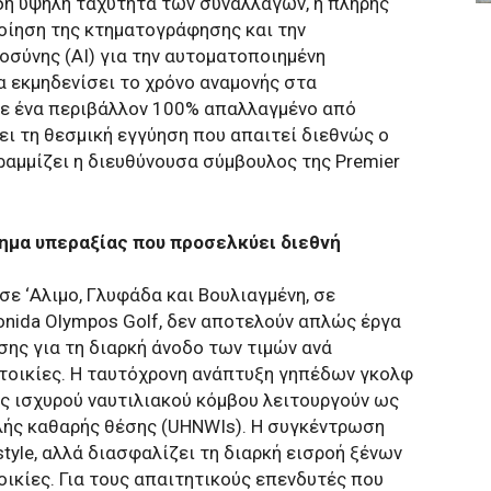
δη υψηλή ταχύτητα των συναλλαγών, η πλήρης
οίηση της κτηματογράφησης και την
σύνης (AI) για την αυτοματοποιημένη
 εκμηδενίσει το χρόνο αναμονής στα
σε ένα περιβάλλον 100% απαλλαγμένο από
ι τη θεσμική εγγύηση που απαιτεί διεθνώς ο
αμμίζει η διευθύνουσα σύμβουλος της Premier
ημα υπεραξίας που προσελκύει διεθνή
ε ‘Αλιμο, Γλυφάδα και Βουλιαγμένη, σε
onida Olympos Golf, δεν αποτελούν απλώς έργα
σης για τη διαρκή άνοδο των τιμών ανά
τοικίες. Η ταυτόχρονη ανάπτυξη γηπέδων γκολφ
ς ισχυρού ναυτιλιακού κόμβου λειτουργούν ως
λής καθαρής θέσης (UHNWIs). Η συγκέντρωση
tyle, αλλά διασφαλίζει τη διαρκή εισροή ξένων
κίες. Για τους απαιτητικούς επενδυτές που