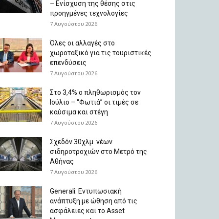
– Ενίσχυση της θέσης στις
προηγμένες τεχνολογίες
7 Αυγούστου 2026
Όλες οι αλλαγές στο
χωροταξικό για τις τουριστικές
επενδύσεις
7 Αυγούστου 2026
Στο 3,4% ο πληθωρισμός τον
Ιούλιο – “Φωτιά” οι τιμές σε
καύσιμα και στέγη
7 Αυγούστου 2026
Σχεδόν 30χλμ. νέων
σιδηροτροχιών στο Μετρό της
Αθήνας
7 Αυγούστου 2026
Generali: Eντυπωσιακή
ανάπτυξη με ώθηση από τις
ασφάλειες και το Asset