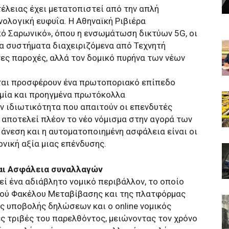
τέλειας έχει μετατοπιστεί από την απλή
νολογική ευφυΐα. Η Αθηναϊκή Ριβιέρα
ό Σαρωνικό», όπου η ενσωμάτωση δικτύων 5G, οι
 τα συστήματα διαχειριζόμενα από Τεχνητή
ες παροχές, αλλά τον δομικό πυρήνα των νέων
νται προσφέρουν ένα πρωτοποριακό επίπεδο
ομία και προηγμένα πρωτόκολλα
ν ιδιωτικότητα που απαιτούν οι επενδυτές
 αποτελεί πλέον το νέο νόμισμα στην αγορά των
άνεση και η αυτοματοποιημένη ασφάλεια είναι οι
νική αξία μιας επένδυσης.
ι Ασφάλεια συναλλαγών
ί ένα αδιάβλητο νομικό περιβάλλον, το οποίο
ού Φακέλου Μεταβίβασης και της πλατφόρμας
 υποβολής δηλώσεων και ο online νομικός
ές τριβές του παρελθόντος, μειώνοντας τον χρόνο