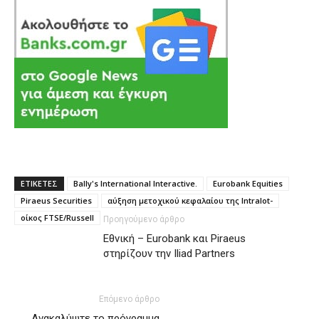
ΕΤΙΚΕΤΕΣ
Bally's International Interactive.
Eurobank Equities
Piraeus Securities
αύξηση μετοχικού κεφαλαίου της Intralot-
οίκος FTSE/Russell
Προηγούμενο άρθρο
Εθνική – Eurobank και Piraeus
στηρίζουν την Iliad Partners
Επόμενο άρθρο
Ανακαλύψτε το πρόγραμμα