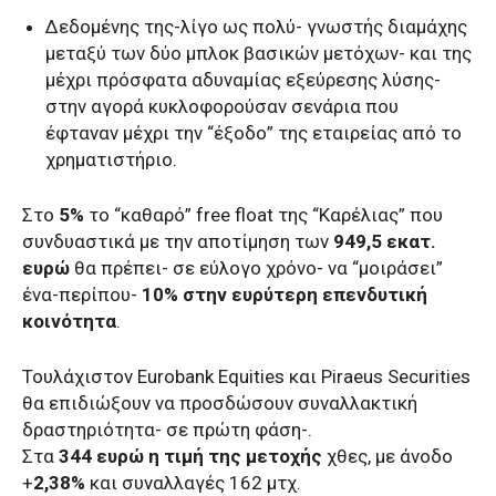
Δεδομένης της-λίγο ως πολύ- γνωστής διαμάχης
μεταξύ των δύο μπλοκ βασικών μετόχων- και της
μέχρι πρόσφατα αδυναμίας εξεύρεσης λύσης-
στην αγορά κυκλοφορούσαν σενάρια που
έφταναν μέχρι την “έξοδο” της εταιρείας από το
χρηματιστήριο.
Στο
5%
το “καθαρό” free float της “Καρέλιας” που
συνδυαστικά με την αποτίμηση των
949,5 εκατ.
ευρώ
θα πρέπει- σε εύλογο χρόνο- να “μοιράσει”
ένα-περίπου-
10% στην ευρύτερη επενδυτική
κοινότητα
.
Τουλάχιστον Eurobank Equities και Piraeus Securities
θα επιδιώξουν να προσδώσουν συναλλακτική
δραστηριότητα- σε πρώτη φάση-.
Στα
344 ευρώ η τιμή της μετοχής
χθες, με άνοδο
+
2,38%
και συναλλαγές 162 μτχ.