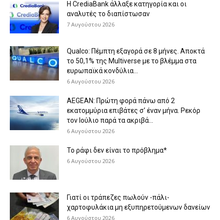
Η CrediaBank άλλαξε κατηγορία και οι
αναλυτές το διαπίστωσαν
7 Αυγούστου 2026
Qualco: Πέμπτη εξαγορά σε 8 μήνες. Aποκτά
το 50,1% της Multiverse με το βλέμμα στα
ευρωπαϊκά κονδύλια...
6 Αυγούστου 2026
AEGEAN: Πρώτη φορά πάνω από 2
εκατομμύρια επιβάτες σ’ έναν μήνα. Ρεκόρ
τον Ιούλιο παρά τα ακριβά...
6 Αυγούστου 2026
Το ράφι δεν είναι το πρόβλημα*
6 Αυγούστου 2026
Γιατί οι τράπεζες πωλούν -πάλι-
χαρτοφυλάκια μη εξυπηρετούμενων δανείων
6 Αυγούστου 2026