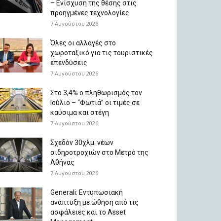
– Ενίσχυση της θέσης στις
προηγμένες τεχνολογίες
7 Αυγούστου 2026
Όλες οι αλλαγές στο
χωροταξικό για τις τουριστικές
επενδύσεις
7 Αυγούστου 2026
Στο 3,4% ο πληθωρισμός τον
Ιούλιο – “Φωτιά” οι τιμές σε
καύσιμα και στέγη
7 Αυγούστου 2026
Σχεδόν 30χλμ. νέων
σιδηροτροχιών στο Μετρό της
Αθήνας
7 Αυγούστου 2026
Generali: Eντυπωσιακή
ανάπτυξη με ώθηση από τις
ασφάλειες και το Asset