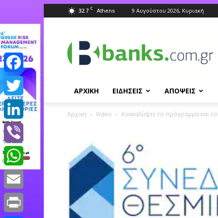
C
32.7
9 Αυγούστου 2026, Κυριακή
Athens
Banks.com.gr
Facebook
ΑΡΧΙΚΗ
ΕΙΔΗΣΕΙΣ
ΑΠΟΨΕΙΣ
Twitter
Αρχική
Video
Ανακαλύψτε το πρόγραμμα και του
LinkedIn
Viber
WhatsApp
Email