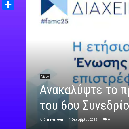
Print
Μοιραστείτε
Video
Ανακαλύψτε το π
του 6ου Συνεδρίο
Από
newsroom
-
1 Οκτωβρίου 2025
0