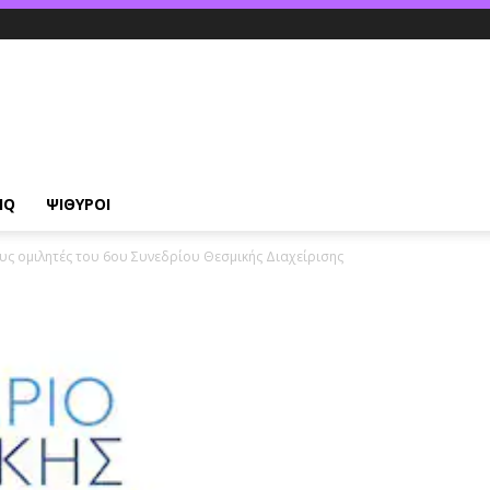
IQ
ΨΙΘΥΡΟΙ
ς ομιλητές του 6ου Συνεδρίου Θεσμικής Διαχείρισης