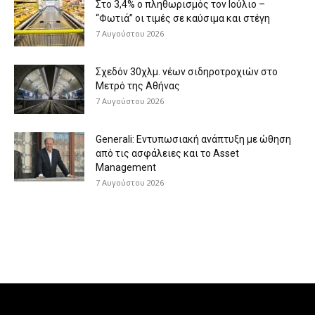
Στο 3,4% ο πληθωρισμός τον Ιούλιο –
“Φωτιά” οι τιμές σε καύσιμα και στέγη
7 Αυγούστου 2026
Σχεδόν 30χλμ. νέων σιδηροτροχιών στο
Μετρό της Αθήνας
7 Αυγούστου 2026
Generali: Eντυπωσιακή ανάπτυξη με ώθηση
από τις ασφάλειες και το Asset
Management
7 Αυγούστου 2026