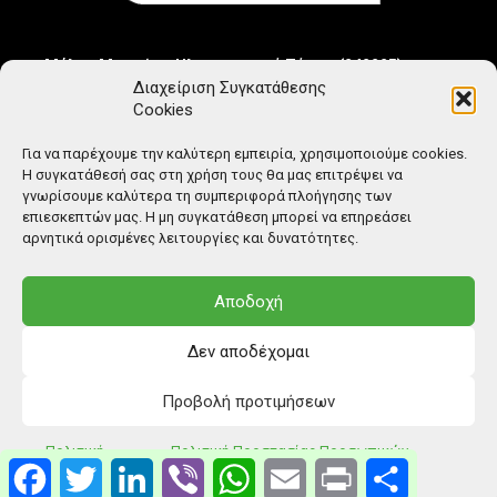
Μέλος Μητρώου Ηλεκτρονικού Τύπου (242225)
Διαχείριση Συγκατάθεσης
Cookies
Για να παρέχουμε την καλύτερη εμπειρία, χρησιμοποιούμε cookies.
Η συγκατάθεσή σας στη χρήση τους θα μας επιτρέψει να
γνωρίσουμε καλύτερα τη συμπεριφορά πλοήγησης των
επιεσκεπτών μας. Η μη συγκατάθεση μπορεί να επηρεάσει
αρνητικά ορισμένες λειτουργίες και δυνατότητες.
Αποδοχή
Δεν αποδέχομαι
Προβολή προτιμήσεων
© Copyright: Ethos Media S.A.
Πολιτική
Πολιτική Προστασίας Προσωπικών
Facebook
Twitter
LinkedIn
Viber
WhatsApp
Email
Print
Μοιραστείτ
Cookies
Δεδομένων