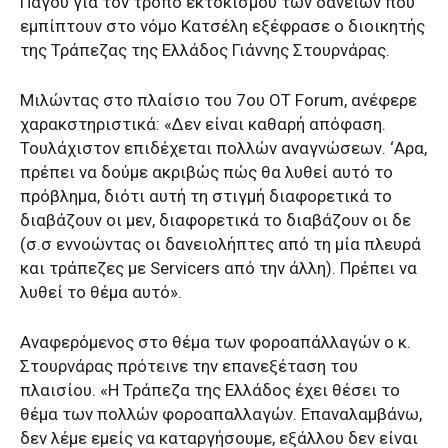
Πάγου για τον τρόπο εκτοκισμού των δανείων που
εμπίπτουν στο νόμο Κατσέλη εξέφρασε ο διοικητής
της Τράπεζας της Ελλάδος Γιάννης Στουρνάρας.
Μιλώντας στο πλαίσιο του 7ου ΟΤ Forum, ανέφερε
χαρακστηριστικά: «Δεν είναι καθαρή απόφαση.
Τουλάχιστον επιδέχεται πολλών αναγνώσεων. ‘Αρα,
πρέπει να δούμε ακριβώς πώς θα λυθεί αυτό το
πρόβλημα, διότι αυτή τη στιγμή διαφορετικά το
διαβάζουν οι μεν, διαφορετικά το διαβάζουν οι δε
(σ.σ εννοώντας οι δανειολήπτες από τη μία πλευρά
και τράπεζες με Servicers από την άλλη). Πρέπει να
λυθεί το θέμα αυτό».
Αναφερόμενος στο θέμα των φοροαπάλλαγών ο κ.
Στουρνάρας πρότεινε την επανεξέταση του
πλαισίου. «Η Τράπεζα της Ελλάδος έχει θέσει το
θέμα των πολλών φοροαπαλλαγών. Επαναλαμβάνω,
δεν λέμε εμείς να καταργήσουμε, εξάλλου δεν είναι