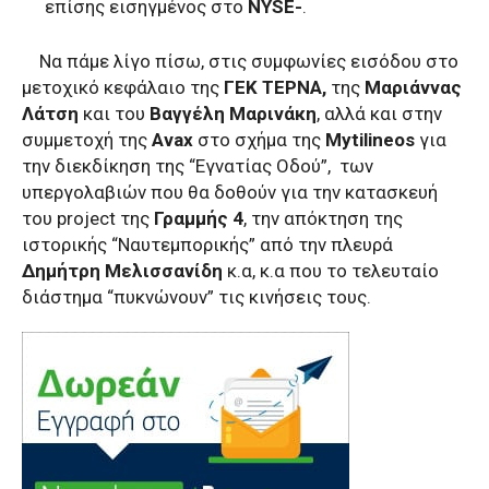
επίσης εισηγμένος στο
NYSE-
.
Να πάμε λίγο πίσω, στις συμφωνίες εισόδου στο
μετοχικό κεφάλαιο της
ΓΕΚ ΤΕΡΝΑ,
της
Μαριάννας
Λάτση
και του
Βαγγέλη Μαρινάκη
, αλλά και στην
συμμετοχή της
Avax
στο σχήμα της
Mytilineos
για
την διεκδίκηση της “Εγνατίας Οδού”, των
υπεργολαβιών που θα δοθούν για την κατασκευή
του project της
Γραμμής 4
, την απόκτηση της
ιστορικής “Ναυτεμπορικής” από την πλευρά
Δημήτρη Μελισσανίδη
κ.α, κ.α που το τελευταίο
διάστημα “πυκνώνουν” τις κινήσεις τους.