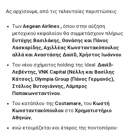
Ας αρχίσουμε, από τις τελευταίες περιπτώσεις:
Tων
Aegean Airlines ,
όπου στην αύξηση
μετοχικού κεφαλαίου θα συμμετάσχουν πλήρως
Ευτύχης Βασιλάκης, Θανάσης και Πάνος
Λασκαρίδης, Αχιλλέας Κωνσταντακόπουλος
αλλά και Αναστάσης Δαυϊδ, Χρήστος Ιωάννου
.
Του νέου σχήματος holding της Ideal:
Δαυϊδ-
Λεβέντης, VNK Capital (Νέλλη και Βασίλης
Κάτσος), Olympia Group (Πάνος Γερμανός),
Στέλιος Βυτογιάννης, Λάμπρος
Παπακωνσταντίνου.
Του κατάπλου της
Costamare,
του
Κωστή
Κωνσταντακόπουλου
στο
Χρηματιστήριο
Αθηνών
,
ενώ ετοιμάζεται και έτερος της ποντοπόρου-