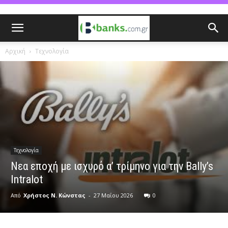
Αρχική
Τεχνολογία
Τεχνολογία
Nεα εποχή με ισχυρό α’ τρίμηνο για την Bally’s
Intralot
Από
Χρήστος Ν. Κώνστας
-
27 Μαΐου 2026
0