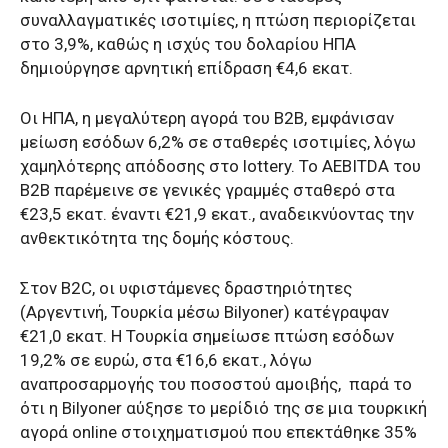
συναλλαγματικές ισοτιμίες, η πτώση περιορίζεται
στο 3,9%, καθώς η ισχύς του δολαρίου ΗΠΑ
δημιούργησε αρνητική επίδραση €4,6 εκατ.
Οι ΗΠΑ, η μεγαλύτερη αγορά του B2B, εμφάνισαν
μείωση εσόδων 6,2% σε σταθερές ισοτιμίες, λόγω
χαμηλότερης απόδοσης στο lottery. Το AEBITDA του
B2B παρέμεινε σε γενικές γραμμές σταθερό στα
€23,5 εκατ. έναντι €21,9 εκατ., αναδεικνύοντας την
ανθεκτικότητα της δομής κόστους.
Στον B2C, οι υφιστάμενες δραστηριότητες
(Αργεντινή, Τουρκία μέσω Bilyoner) κατέγραψαν
€21,0 εκατ. Η Τουρκία σημείωσε πτώση εσόδων
19,2% σε ευρώ, στα €16,6 εκατ., λόγω
αναπροσαρμογής του ποσοστού αμοιβής, παρά το
ότι η Bilyoner αύξησε το μερίδιό της σε μια τουρκική
αγορά online στοιχηματισμού που επεκτάθηκε 35%