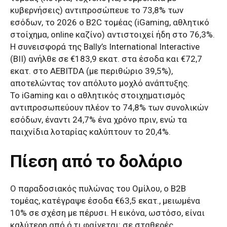
κυβερνήσεις) αντιπροσώπευε το 73,8% των
εσόδων, το 2026 ο B2C τομέας (iGaming, αθλητικό
στοίχημα, online καζίνο) αντιστοιχεί ήδη στο 76,3%.
Η συνεισφορά της Bally’s International Interactive
(BII) ανήλθε σε €183,9 εκατ. στα έσοδα και €72,7
εκατ. στο AEBITDA (με περιθώριο 39,5%),
αποτελώντας τον απόλυτο μοχλό ανάπτυξης.
Το iGaming και ο αθλητικός στοιχηματισμός
αντιπροσωπεύουν πλέον το 74,8% των συνολικών
εσόδων, έναντι 24,7% ένα χρόνο πριν, ενώ τα
παιχνίδια λοταρίας καλύπτουν το 20,4%.
Πίεση από το δολάριο
Ο παραδοσιακός πυλώνας του Ομίλου, ο B2B
τομέας, κατέγραψε έσοδα €63,5 εκατ., μειωμένα
10% σε σχέση με πέρυσι. Η εικόνα, ωστόσο, είναι
καλύτερη από ό,τι φαίνεται: σε σταθερές