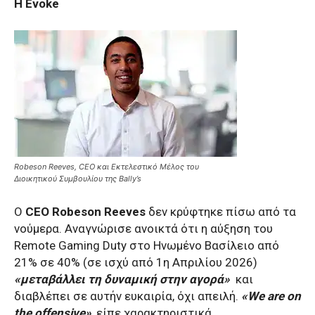
Η Evoke
Robeson Reeves, CEO και Εκτελεστικό Μέλος του
Διοικητικού Συμβουλίου της Bally’s
Ο
CEO Robeson Reeves
δεν κρύφτηκε πίσω από τα
νούμερα. Αναγνώρισε ανοικτά ότι η αύξηση του
Remote Gaming Duty στο Ηνωμένο Βασίλειο από
21% σε 40% (σε ισχύ από 1η Απριλίου 2026)
«μεταβάλλει τη δυναμική στην αγορά»
και
διαβλέπει σε αυτήν ευκαιρία, όχι απειλή.
«We are on
the offensive»
, είπε χαρακτηριστικά.