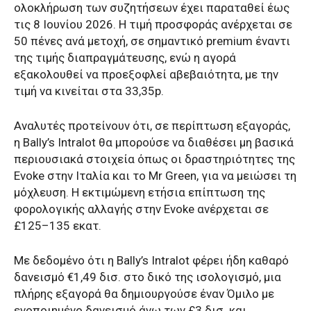
ολοκλήρωση των συζητήσεων έχει παραταθεί έως
τις 8 Ιουνίου 2026. Η τιμή προσφοράς ανέρχεται σε
50 πένες ανά μετοχή, σε σημαντικό premium έναντι
της τιμής διαπραγμάτευσης, ενώ η αγορά
εξακολουθεί να προεξοφλεί αβεβαιότητα, με την
τιμή να κινείται στα 33,35p.
Αναλυτές προτείνουν ότι, σε περίπτωση εξαγοράς,
η Bally’s Intralot θα μπορούσε να διαθέσει μη βασικά
περιουσιακά στοιχεία όπως οι δραστηριότητες της
Evoke στην Ιταλία και το Mr Green, για να μειώσει τη
μόχλευση. Η εκτιμώμενη ετήσια επίπτωση της
φορολογικής αλλαγής στην Evoke ανέρχεται σε
£125–135 εκατ.
Με δεδομένο ότι η Bally’s Intralot φέρει ήδη καθαρό
δανεισμό €1,49 δισ. στο δικό της ισολογισμό, μια
πλήρης εξαγορά θα δημιουργούσε έναν Όμιλο με
ενοποιημένο δανεισμό άνω των £3 δισ. και