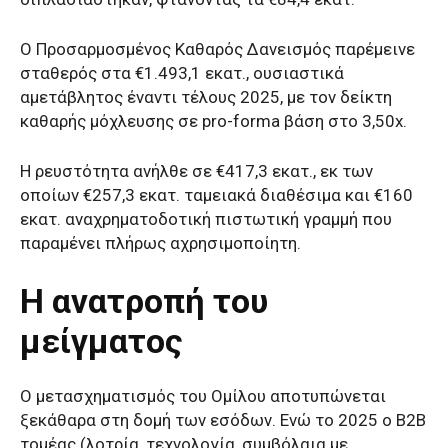
Ο Προσαρμοσμένος Καθαρός Δανεισμός παρέμεινε
σταθερός στα €1.493,1 εκατ., ουσιαστικά
αμετάβλητος έναντι τέλους 2025, με τον δείκτη
καθαρής μόχλευσης σε pro-forma βάση στο 3,50x.
Η ρευστότητα ανήλθε σε €417,3 εκατ., εκ των
οποίων €257,3 εκατ. ταμειακά διαθέσιμα και €160
εκατ. αναχρηματοδοτική πιστωτική γραμμή που
παραμένει πλήρως αχρησιμοποίητη.
Η ανατροπή του
μείγματος
Ο μετασχηματισμός του Ομίλου αποτυπώνεται
ξεκάθαρα στη δομή των εσόδων. Ενώ το 2025 ο B2B
τομέας (λοτρία, τεχνολογία, συμβόλαια με