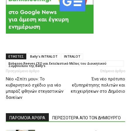
ΕΤΙΚΕΤΕΣ
Bally's INTRALOT
INTRALOT
Robeson Reeves CEO και Εκτελεστικό Μέλος του Διοικητικού
Συμβουλίου της Bally’s
Προηγούμενο άρθρο
Επόμενο άρθρο
Νέο «Σπίτι μου»: Το
Ένα νέο πρότυπο
κυβερνητικό σχέδιο για νέο
εξυπηρέτησης πολιτών και
μπαράζ φθηνών στεγαστικών
επιχειρήσεων στο Δημόσιο
δανείων
ΠΑΡΟΜΟΙΑ ΑΡΘΡΑ
ΠΕΡΙΣΣΟΤΕΡΑ ΑΠΟ ΤΟΝ ΔΗΜΙΟΥΡΓΟ