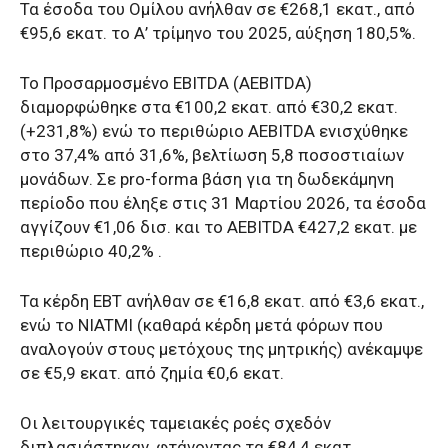
Τα έσοδα του Ομίλου ανήλθαν σε €268,1 εκατ., από
€95,6 εκατ. το Α’ τρίμηνο του 2025, αύξηση 180,5%.
Το Προσαρμοσμένο EBITDA (AEBITDA)
διαμορφώθηκε στα €100,2 εκατ. από €30,2 εκατ.
(+231,8%) ενώ το περιθώριο AEBITDA ενισχύθηκε
στο 37,4% από 31,6%, βελτίωση 5,8 ποσοστιαίων
μονάδων. Σε pro-forma βάση για τη δωδεκάμηνη
περίοδο που έληξε στις 31 Μαρτίου 2026, τα έσοδα
αγγίζουν €1,06 δισ. και το AEBITDA €427,2 εκατ. με
περιθώριο 40,2% .
Τα κέρδη EBT ανήλθαν σε €16,8 εκατ. από €3,6 εκατ.,
ενώ το NIATMI (καθαρά κέρδη μετά φόρων που
αναλογούν στους μετόχους της μητρικής) ανέκαμψε
σε €5,9 εκατ. από ζημία €0,6 εκατ.
Οι λειτουργικές ταμειακές ροές σχεδόν
διπλασιάστηκαν, φτάνοντας τα €84,4 εκατ.