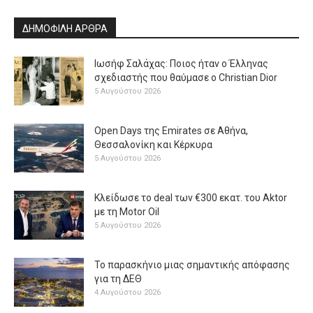
ΔΗΜΟΦΙΛΗ ΑΡΘΡΑ
Ιωσήφ Σαλάχας: Ποιος ήταν ο Έλληνας
σχεδιαστής που θαύμασε ο Christian Dior
5 Αυγούστου 2026
Open Days της Emirates σε Αθήνα,
Θεσσαλονίκη και Κέρκυρα
5 Αυγούστου 2026
Κλείδωσε το deal των €300 εκατ. του Aktor
με τη Μotor Oil
5 Αυγούστου 2026
Το παρασκήνιο μιας σημαντικής απόφασης
για τη ΔΕΘ
4 Αυγούστου 2026