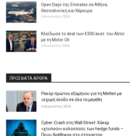
Open Days της Emirates σε Αθήνα,
Θεσσαλονίκη και Κέρκυρα
5 Αυγούστου 2026
Κλείδωσε το deal των €300 εκατ. του Aktor
με τη Μotor Oil
5 Αυγούστου 2026
ΠΡΟΣΦΑΤΑ ΑΡΘΡΑ
Ρεκόρ πρώτου εξαμήνου για τη Metlen με
ισχυρή άνοδο σε όλα τα μεγέθη
6 Αυγούστου 2026
Cyber-Crash στη Wall Street: Χάκερ
«χτυπούν» κολοσσούς των hedge funds –
Ποιοι βρέθηκαν στο στόχαστρο