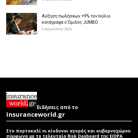
Aύξηση πωλήσεων +9% τον Ιούλιο
κατέγραψε ο Όμιλος JUMBO
6 Αυγούστου 2026
Ειδήσεις από το
Insuranceworld.gr
Στο πορτοκαλί οι κίνδυνοι αγοράς και κυβερνοχώρου
σύμφωνα με το τελευταίο Risk Dasboard της EIOPA