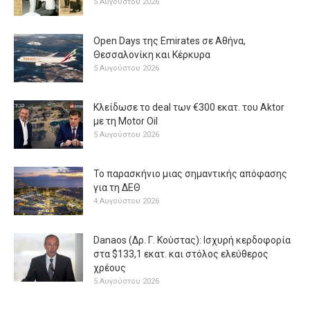
5 Αυγούστου 2026
Open Days της Emirates σε Αθήνα,
Θεσσαλονίκη και Κέρκυρα
5 Αυγούστου 2026
Κλείδωσε το deal των €300 εκατ. του Aktor
με τη Μotor Oil
5 Αυγούστου 2026
Το παρασκήνιο μιας σημαντικής απόφασης
για τη ΔΕΘ
4 Αυγούστου 2026
Danaos (Δρ. Γ. Κούστας): Ισχυρή κερδοφορία
στα $133,1 εκατ. και στόλος ελεύθερος
χρέους
5 Αυγούστου 2026