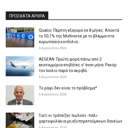
ΠΡΟΣΦΑΤΑ ΑΡΘΡΑ
Qualco: Πέμπτη εξαγορά σε 8 μήνες. Aποκτά
το 50,1% της Multiverse με το βλέμμα στα
ευρωπαϊκά κονδύλια...
6 Αυγούστου 2026
AEGEAN: Πρώτη φορά πάνω από 2
εκατομμύρια επιβάτες σ’ έναν μήνα. Ρεκόρ
τον Ιούλιο παρά τα ακριβά...
6 Αυγούστου 2026
Το ράφι δεν είναι το πρόβλημα*
6 Αυγούστου 2026
Γιατί οι τράπεζες πωλούν -πάλι-
χαρτοφυλάκια μη εξυπηρετούμενων δανείων
6 Αυγούστου 2026