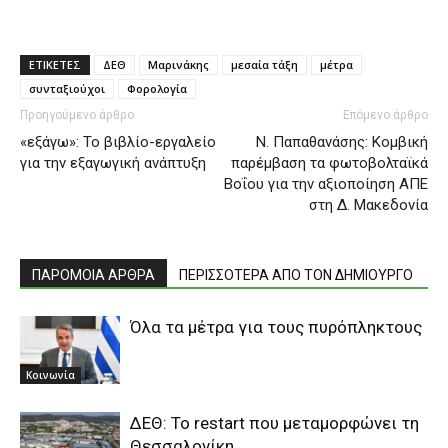
ΕΤΙΚΕΤΕΣ
ΔΕΘ
Μαρινάκης
μεσαία τάξη
μέτρα
συνταξιούχοι
Φορολογία
Προηγούμενο άρθρο
Επόμενο άρθρο
«εξάγω»: Το βιβλίο-εργαλείο
Ν. Παπαθανάσης: Κομβική
για την εξαγωγική ανάπτυξη
παρέμβαση τα φωτοβολταϊκά
Βοΐου για την αξιοποίηση ΑΠΕ
στη Δ. Μακεδονία
ΠΑΡΟΜΟΙΑ ΑΡΘΡΑ
ΠΕΡΙΣΣΟΤΕΡΑ ΑΠΟ ΤΟΝ ΔΗΜΙΟΥΡΓΟ
Όλα τα μέτρα για τους πυρόπληκτους
Κοινωνία
ΔΕΘ: Το restart που μεταμορφώνει τη
Θεσσαλονίκη