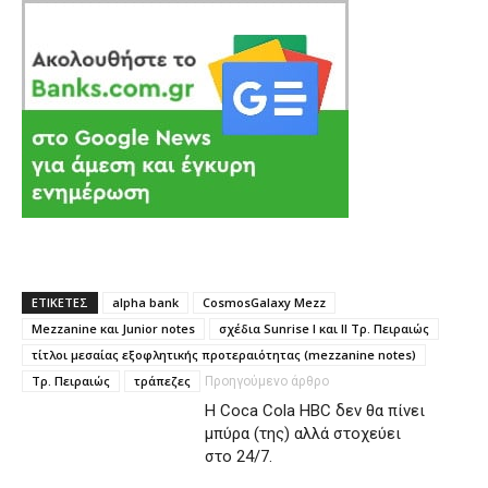
ΕΤΙΚΕΤΕΣ
alpha bank
CosmosGalaxy Mezz
Mezzanine και Junior notes
σχέδια Sunrise I και ΙΙ Τρ. Πειραιώς
τίτλοι μεσαίας εξοφλητικής προτεραιότητας (mezzanine notes)
Τρ. Πειραιώς
τράπεζες
Προηγούμενο άρθρο
H Coca Cola HBC δεν θα πίνει
μπύρα (της) αλλά στοχεύει
στο 24/7.