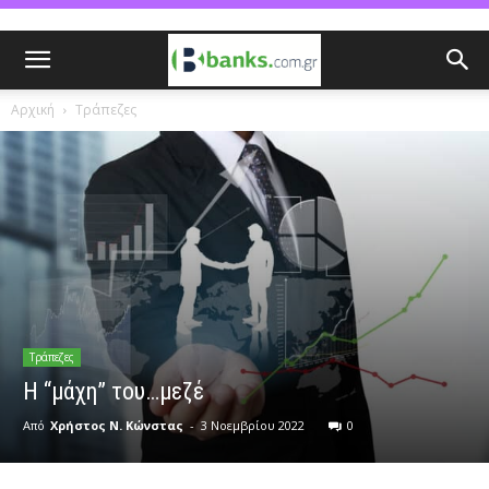
Αρχική
Τράπεζες
Τράπεζες
Η “μάχη” του…μεζέ
Από
Χρήστος Ν. Κώνστας
-
3 Νοεμβρίου 2022
0