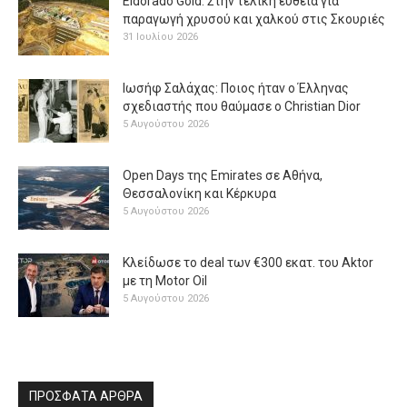
Eldorado Gold: Στην τελική ευθεία για
παραγωγή χρυσού και χαλκού στις Σκουριές
31 Ιουλίου 2026
Ιωσήφ Σαλάχας: Ποιος ήταν ο Έλληνας
σχεδιαστής που θαύμασε ο Christian Dior
5 Αυγούστου 2026
Open Days της Emirates σε Αθήνα,
Θεσσαλονίκη και Κέρκυρα
5 Αυγούστου 2026
Κλείδωσε το deal των €300 εκατ. του Aktor
με τη Μotor Oil
5 Αυγούστου 2026
ΠΡΟΣΦΑΤΑ ΑΡΘΡΑ