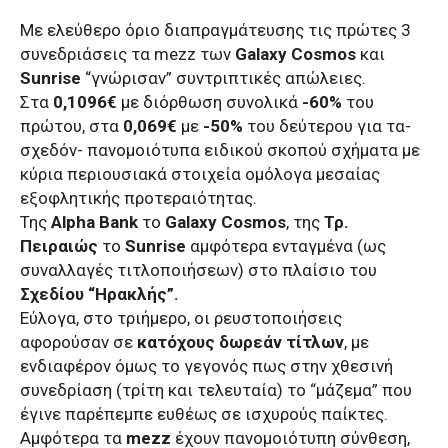
Με ελεύθερο όριο διαπραγμάτευσης τις πρώτες 3
συνεδριάσεις τα mezz των
Galaxy Cosmos
και
Sunrise
“γνώρισαν” συντριπτικές απώλειες.
Στα
0,1096€
με διόρθωση συνολικά
-60%
του
πρώτου, στα
0,069€
με
-50%
του δεύτερου για τα-
σχεδόν- πανομοιότυπα ειδικού σκοπού σχήματα με
κύρια περιουσιακά στοιχεία ομόλογα μεσαίας
εξοφλητικής προτεραιότητας.
Της
Alpha Bank
το
Galaxy Cosmos
, της
Τρ.
Πειραιώς
το
Sunrise
αμφότερα ενταγμένα (ως
συναλλαγές τιτλοποιήσεων) στο πλαίσιο του
Σχεδίου “Ηρακλής”.
Εύλογα, στο τριήμερο, οι ρευστοποιήσεις
αφορούσαν σε
κατόχους δωρεάν τίτλων
, με
ενδιαφέρον όμως το γεγονός πως στην χθεσινή
συνεδρίαση (τρίτη και τελευταία) το “μάζεμα” που
έγινε παρέπεμπε ευθέως σε ισχυρούς παίκτες.
Αμφότερα τα
mezz
έχουν πανομοιότυπη σύνθεση,