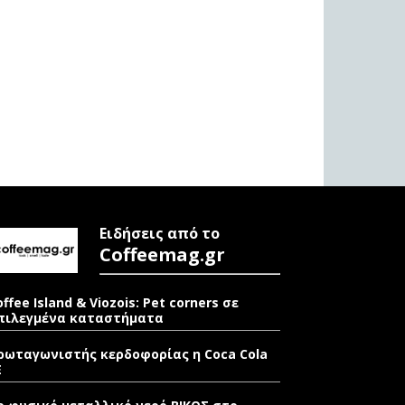
Ειδήσεις από το
Coffeemag.gr
offee Island & Viozois: Pet corners σε
πιλεγμένα καταστήματα
ρωταγωνιστής κερδοφορίας η Coca Cola
E