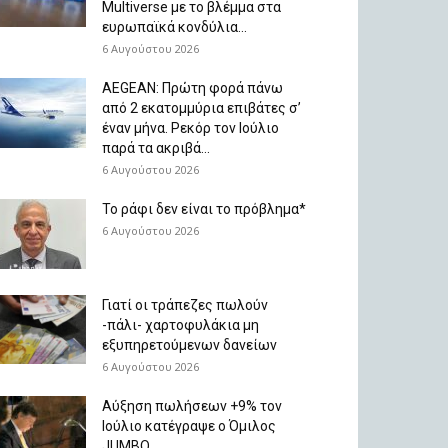
Multiverse με το βλέμμα στα
ευρωπαϊκά κονδύλια...
6 Αυγούστου 2026
AEGEAN: Πρώτη φορά πάνω
από 2 εκατομμύρια επιβάτες σ’
έναν μήνα. Ρεκόρ τον Ιούλιο
παρά τα ακριβά...
6 Αυγούστου 2026
Το ράφι δεν είναι το πρόβλημα*
6 Αυγούστου 2026
Γιατί οι τράπεζες πωλούν
-πάλι- χαρτοφυλάκια μη
εξυπηρετούμενων δανείων
6 Αυγούστου 2026
Aύξηση πωλήσεων +9% τον
Ιούλιο κατέγραψε ο Όμιλος
JUMBO