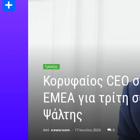
Print
Μοιραστείτε
Τράπεζες
Κορυφαίος CEO σ
EMEA για τρίτη σ
Ψάλτης
Από
newsroom
-
17 Ιουνίου 2026
0