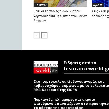
Τράπεζες
Αγορές
Γιατί οι τράπεζες πωλούν -πάλι-
Στις 2.601 
χαρτοφυλάκια μη εξυπηρετούμενων
ολόκληρα χ
δανείων
Ειδήσεις από το
Insuranceworld.g
Στο πορτοκαλί οι κίνδυνοι αγοράς και
κυβερνοχώρου σύμφωνα με το τελευταίο
Risk Dasboard της EIOPA
Πυρκαγιές, πλημμύρες και ακραία
φαινόμενα επαναφέρουν στο προσκήνιο
το κόστος της προστασίας