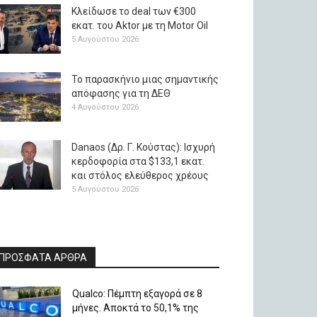
Κλείδωσε το deal των €300
εκατ. του Aktor με τη Μotor Oil
5 Αυγούστου 2026
Το παρασκήνιο μιας σημαντικής
απόφασης για τη ΔΕΘ
4 Αυγούστου 2026
Danaos (Δρ. Γ. Κούστας): Ισχυρή
κερδοφορία στα $133,1 εκατ.
και στόλος ελεύθερος χρέους
5 Αυγούστου 2026
ΠΡΟΣΦΑΤΑ ΑΡΘΡΑ
Qualco: Πέμπτη εξαγορά σε 8
μήνες. Aποκτά το 50,1% της