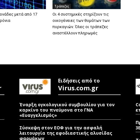
Τράπεζες
μονάδες μετά από 17
Οι 4 συστημικές στηρίζουν τις
ρόνια
οικογένειες των θυμάτων των
πυρκαγιών. Όλες οι τράπεζες
αναστέλλουν πληρωμές
Ειδήσεις από το
r
Virus.com.gr
Έναρξη ογκολογικού συμβουλίου για τον
C
καρκίνο του πνεύμονα στο ΓΝΑ
ε
«Ευαγγελισμός»
Π
Σύσκεψη στον ΕΟΦ για την ασφαλή
3
λειτουργία της εφοδιαστικής αλυσίδας
φαρμάκων