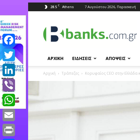
C
28.5
7 Αυγούστου 2026, Παρασκευή
Athens
Banks.com.gr
Facebook
ΑΡΧΙΚΗ
ΕΙΔΗΣΕΙΣ
ΑΠΟΨΕΙΣ
Twitter
Αρχική
Τράπεζες
Κορυφαίος CEO στην Ελλάδα κα
LinkedIn
Viber
WhatsApp
Email