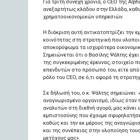
Για τρίτη συνεχή χρονιά, ο CEO της Al
ανεξαρτήτως κλάδου στην Ελλάδα, καθ
χρηματοοικονομικών υπηρεσιών.
Η διάκριση αυτή αντικατοπτρίζει την 
κοινότητας στη στρατηγική που υλοποιε
αποκορύφωμα τα ισχυρότερα οικονομικ
Σημειώνεται ότι ο Βασίλης Ψάλτης έχε
της συγκεκριμένης έρευνας, στοιχείο π
επενδυτών στο πρόσωπό του, είτε από 
ρόλο του CEO, σε ό,τι αφορά τη στρατη
Σε δήλωσή του, ο κ. Ψάλτης σημειώνει
αναγνωρισμένο οργανισμό, ιδίως όταν 
αναλυτών στη διεθνή αγορά, μας κάνει 
εμπιστοσύνης που έχουμε σφυρηλατήσει
καθώς και την εκ μέρους της αναγνώρι
και της συνέπειας στην υλοποίηση του
μετόχους μας».