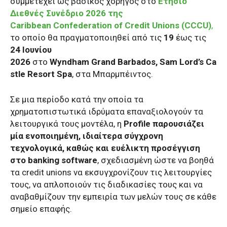
συμμετέχει ως βασικός χορηγός στο
Ετήσιο
Διεθνές Συνέδριο 2026 της
Caribbean
Confederation
of
Credit
Unions
(
CCCU
)
,
το οποίο θα πραγματοποιηθεί από τις
19
έως τις
24 Ιουνίου
2026
στο
Wyndham
Grand
Barbados
,
Sam
Lord
’
s
Ca
stle
Resort
Spa
, στα Μπαρμπέιντος.
Σε μια περίοδο κατά την οποία τα
χρηματοπιστωτικά ιδρύματα επαναξιολογούν τα
λειτουργικά τους μοντέλα, η
Profile
παρουσιάζει
μία ενοποιημένη, ιδιαίτερα σύγχρονη
τεχνολογικά, καθώς και ευέλικτη προσέγγιση
στο
banking
software
, σχεδιασμένη ώστε να βοηθά
τα credit unions να εκσυγχρονίζουν τις λειτουργίες
τους, να απλοποιούν τις διαδικασίες τους και να
αναβαθμίζουν την εμπειρία των μελών τους σε κάθε
σημείο επαφής.