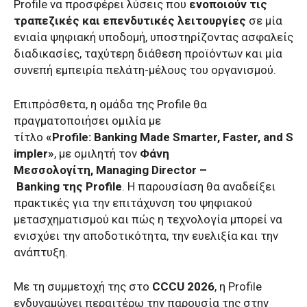
Profile να προσφέρει λύσεις που
ενοποιούν τις
τραπεζικές και επενδυτικές λειτουργίες
σε μία
ενιαία ψηφιακή υποδομή, υποστηρίζοντας ασφαλείς
διαδικασίες, ταχύτερη διάθεση προϊόντων και μία
συνεπή εμπειρία πελάτη-μέλους του οργανισμού.
Επιπρόσθετα, η ομάδα της Profile θα
πραγματοποιήσει ομιλία με
τίτλο
«
Profile
:
Banking
Made
Smarter
,
Faster
,
and
S
impler
»
, με ομιλητή τον
Φάνη
Μεσσολογίτη,
Managing
Director
–
Banking
της
Profile
. Η παρουσίαση θα αναδείξει
πρακτικές για την επιτάχυνση του ψηφιακού
μετασχηματισμού και πώς η τεχνολογία μπορεί να
ενισχύει την αποδοτικότητα, την ευελιξία και την
ανάπτυξη.
Με τη συμμετοχή της στο
CCCU 2026
, η Profile
ενδυναμώνει περαιτέρω την παρουσία της στην