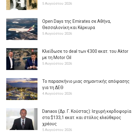
5 Αυγούστου 2026
Open Days της Emirates σε Αθήνα,
Θεσσαλονίκη και Κέρκυρα
5 Αυγούστου 2026
Κλείδωσε το deal των €300 εκατ. του Aktor
με τη Μotor Oil
5 Αυγούστου 2026
Το παρασκήνιο μιας σημαντικής απόφασης
για τη ΔΕΘ
4 Αυγούστου 2026
Danaos (Δρ. Γ. Κούστας): Ισχυρή κερδοφορία
στα $133,1 εκατ. και στόλος ελεύθερος
χρέους
5 Αυγούστου 2026