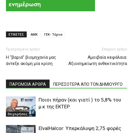
ΕΤΙΚΕΤΕΣ
ΑΜΚ
ΓΕΚ- Τέρνα
Προηγούμενο άρθρο
Επόμενο άρθρο
H “βαριά” βιομηχανία μας
Αμοιβαία κεφάλαια:
άντεξε ακόμη μία κρίση
Αξιοσημείωτη ανθεκτικότητα
ΠΑΡΟΜΟΙΑ ΑΡΘΡΑ
ΠΕΡΙΣΣΟΤΕΡΑ ΑΠΟ ΤΟΝ ΔΗΜΙΟΥΡΓΟ
Ποιοι πήραν (και γιατί ) το 5,8% του
μ.κ της ΕΚΤΕΡ.
Επιχειρήσεις
ElvalHalcor: Υπερκάλυψη 2,75 φορές