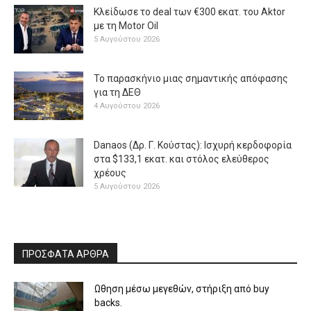
Κλείδωσε το deal των €300 εκατ. του Aktor
με τη Μotor Oil
5 Αυγούστου 2026
Το παρασκήνιο μιας σημαντικής απόφασης
για τη ΔΕΘ
4 Αυγούστου 2026
Danaos (Δρ. Γ. Κούστας): Ισχυρή κερδοφορία
στα $133,1 εκατ. και στόλος ελεύθερος
χρέους
5 Αυγούστου 2026
ΠΡΟΣΦΑΤΑ ΑΡΘΡΑ
Ωθηση μέσω μεγεθών, στήριξη από buy
backs.