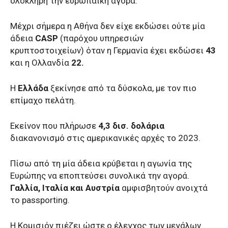
ολόκληρη την ευρωπαϊκή αγορά.
Μέχρι σήμερα η Αθήνα δεν είχε εκδώσει ούτε μία
άδεια
CASP
(παρόχου υπηρεσιών
κρυπτοστοιχείων) όταν η Γερμανία έχει εκδώσει
43
και η Ολλανδία
22.
Η
Ελλάδα
ξεκίνησε από τα δύσκολα, με τον πιο
επίμαχο πελάτη.
Εκείνον που πλήρωσε
4,3 δισ. δολάρια
διακανονισμό στις αμερικανικές αρχές το 2023.
Πίσω από τη μία άδεια κρύβεται η αγωνία της
Ευρώπης να εποπτεύσει συνολικά την αγορά.
Γαλλία, Ιταλία και Αυστρία
αμφισβητούν ανοιχτά
το passporting.
Η Κομισιόν πιέζει ώστε ο έλεγχος των μεγάλων