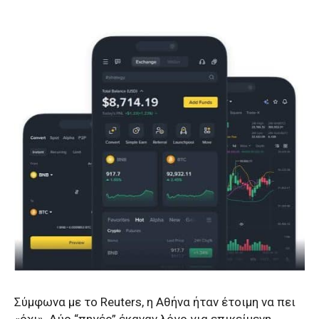
Σύμφωνα με το Reuters, η Αθήνα ήταν έτοιμη να πει
«όχι». Δύο “πηγές” έκαναν λόγο για επικείμενη