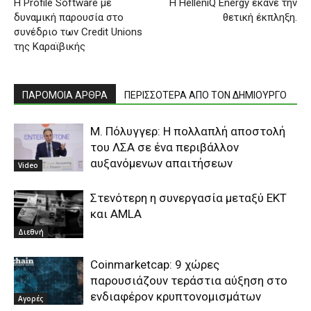
Η Profile Software με
Η HelleniQ Energy έκανε την
δυναμική παρουσία στο
θετική έκπληξη.
συνέδριο των Credit Unions
της Καραϊβικής
ΠΑΡΟΜΟΙΑ ΑΡΘΡΑ
ΠΕΡΙΣΣΟΤΕΡΑ ΑΠΟ ΤΟΝ ΔΗΜΙΟΥΡΓΟ
Μ. Πόλυγγερ: Η πολλαπλή αποστολή
του ΛΣΑ σε ένα περιβάλλον
αυξανόμενων απαιτήσεων
Video
Στενότερη η συνεργασία μεταξύ EKT
και AMLA
Διεθνή
Coinmarketcap: 9 χώρες
παρουσιάζουν τεράστια αύξηση στο
ενδιαφέρον κρυπτονομισμάτων
Αγορές