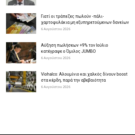
Γιατί οι τράπεζες πωλούν -πάλι-
χαρτοφυλάκια μη εξυπηρετούμενων δανείων
6 Αυγούστου 2026
Aύξηση πωλήσεων +9% τον Ιούλιο
κατέγραψε ο Όμιλος JUMBO
6 Αυγούστου 2026
Viohalco: Aλουμίνιο και χαλκός δίνουν boost
στα κέρδη, παρά την αβεβαιότητα
6 Αυγούστου 2026