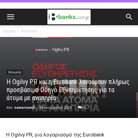
Αρχική
Κοινωνία
Κοινωνία
Η Ogilvy PR και η Eurobank λανσάρουν πλήρως
προσβάσιμο Οδηγό Εξυπηρέτησης για τα
άτομα με αναπηρία
Από
newsroom2
-
28 Ιανουαρίου 2025
0
Η Ogilvy PR, για λογαριασμό της Eurobank