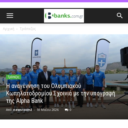
Αρχική
Τράπεζες
Τράπεζες
Η αναγέννηση του Ολυμπιακού
Κωπηλατοδρομίου Σχοινιά με την υπογραφή
της Alpha Bank
Από
newsroom2
-
18 Μαΐου 2026
0