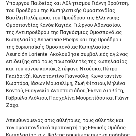
Υπουργού Παιδείας και Αθλητισμού Γιάννη Βρούτση,
του Προέδρου της Κωπηλατικής Ομοσπονδίας
Βασίλη Πολύμερου, του Προέδρου της Ελληνικής
Ομοσπονδίας Κανόε Καγιάκ, Γιώργου Αθανασίου,
της Αντιπροέδρου της Παγκόσμιας Ομοσπονδίας
Κωπηλασίας Annamarie Phelps και της Προέδρου
της Ευρωπαϊκής Ομοσπονδίας Κωπηλασίας
Asunción Loriente. Ακολούθησε συμβολικός αγώνας
επίδειξης από τους πρωταθλητές της κωπηλασίας
και του κάνοε καγιάκ, Στέφανο Ντούσκο, Πέτρο
Γκαϊδατζή, Κωνσταντίνο Γιαννούλη, Κωνσταντίνο
Κωστάρα, Ιάσων Μουσελίμη, Ζωή Φίτσιου, Μηλένα
Κοντού, Ευαγγελία Αναστασιάδου, Έλενα Διαβάτη,
Γαβριέλα Λιόλιου, Πασχαλίνα Μουρατίδου και Γιάννη
Ζάχο.
Απευθυνόμενος στις αθλήτριες, τους αθλητές και
τον ομοσπονδιακό προπονητή της Εθνικής Ομάδας
Κωπηλασίας, ο κ. Ψάλτης σημείωσε πως «η πρόοδος