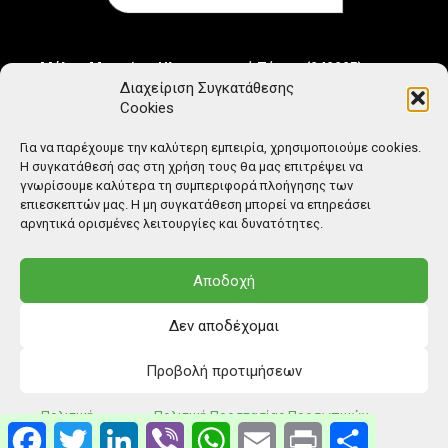
Μέλος Μητρώου Ηλεκτρονικού Τύπου (242225)
Διαχείριση Συγκατάθεσης
Cookies
Για να παρέχουμε την καλύτερη εμπειρία, χρησιμοποιούμε cookies.
Η συγκατάθεσή σας στη χρήση τους θα μας επιτρέψει να
γνωρίσουμε καλύτερα τη συμπεριφορά πλοήγησης των
επιεσκεπτών μας. Η μη συγκατάθεση μπορεί να επηρεάσει
αρνητικά ορισμένες λειτουργίες και δυνατότητες.
Αποδοχή
Δεν αποδέχομαι
Προβολή προτιμήσεων
© Copyright: Ethos Media S.A.
Πολιτική
Πολιτική Προστασίας Προσωπικών
Facebook
Twitter
LinkedIn
Viber
WhatsApp
Email
Print
Μοιραστείτ
Cookies
Δεδομένων