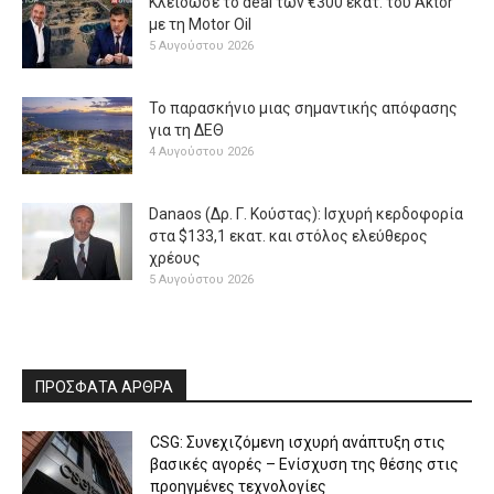
Κλείδωσε το deal των €300 εκατ. του Aktor
με τη Μotor Oil
5 Αυγούστου 2026
Το παρασκήνιο μιας σημαντικής απόφασης
για τη ΔΕΘ
4 Αυγούστου 2026
Danaos (Δρ. Γ. Κούστας): Ισχυρή κερδοφορία
στα $133,1 εκατ. και στόλος ελεύθερος
χρέους
5 Αυγούστου 2026
ΠΡΟΣΦΑΤΑ ΑΡΘΡΑ
CSG: Συνεχιζόμενη ισχυρή ανάπτυξη στις
βασικές αγορές – Ενίσχυση της θέσης στις
προηγμένες τεχνολογίες