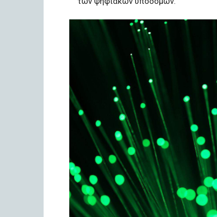
των ψηφιακών υποδομών.