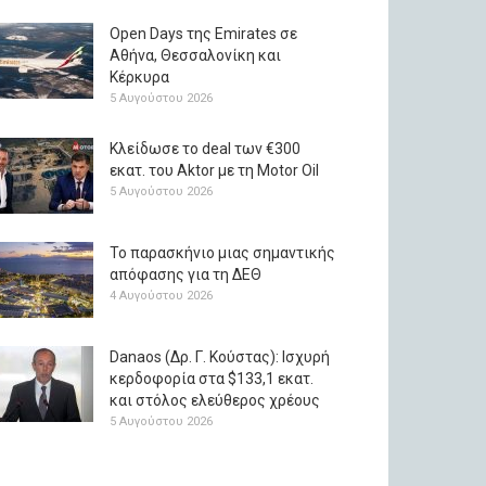
Open Days της Emirates σε
Αθήνα, Θεσσαλονίκη και
Κέρκυρα
5 Αυγούστου 2026
Κλείδωσε το deal των €300
εκατ. του Aktor με τη Μotor Oil
5 Αυγούστου 2026
Το παρασκήνιο μιας σημαντικής
απόφασης για τη ΔΕΘ
4 Αυγούστου 2026
Danaos (Δρ. Γ. Κούστας): Ισχυρή
κερδοφορία στα $133,1 εκατ.
και στόλος ελεύθερος χρέους
5 Αυγούστου 2026