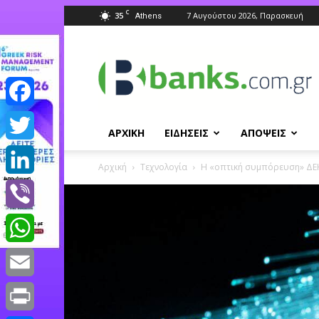
C
35
7 Αυγούστου 2026, Παρασκευή
Athens
Banks.com.gr
Facebook
ΑΡΧΙΚΗ
ΕΙΔΗΣΕΙΣ
ΑΠΟΨΕΙΣ
Twitter
Αρχική
Τεχνολογία
H «οπτική συμπόρευση» ΔΕΗ
LinkedIn
Viber
WhatsApp
Email