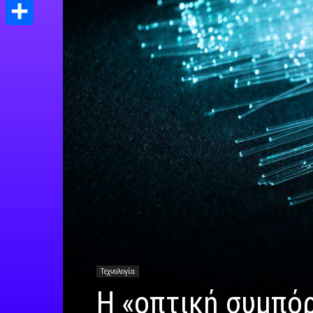
Print
Μοιραστείτε
Τεχνολογία
H «οπτική συμπό