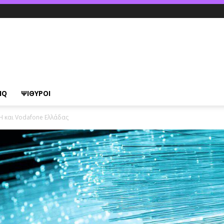
IQ
ΨΙΘΥΡΟΙ
 και Vodafone Ελλάδας