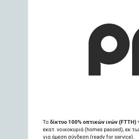
Το
δίκτυο 100% οπτικών ινών (FTTH) 
εκατ. νοικοκυριά (homes passed), εκ τ
για άμεση σύνδεση (ready for service).