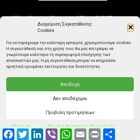
Μέλος Μητρώου Ηλεκτρονικού Τύπου (242225)
Διαχείριση Συγκατάθεσης
Cookies
Για να παρέχουμε την καλύτερη εμπειρία, χρησιμοποιούμε cookies.
Η συγκατάθεσή σας στη χρήση τους θα μας επιτρέψει να
γνωρίσουμε καλύτερα τη συμπεριφορά πλοήγησης των
επιεσκεπτών μας. Η μη συγκατάθεση μπορεί να επηρεάσει
αρνητικά ορισμένες λειτουργίες και δυνατότητες.
Αποδοχή
Δεν αποδέχομαι
Προβολή προτιμήσεων
© Copyright: Ethos Media S.A.
Πολιτική
Πολιτική Προστασίας Προσωπικών
Facebook
Twitter
LinkedIn
Viber
WhatsApp
Email
Print
Μοιραστείτ
Cookies
Δεδομένων