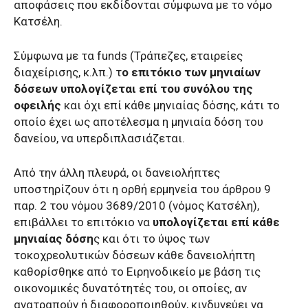
αποφάσεις που εκδίδονται σύμφωνα με το νόμο
Κατσέλη.
Σύμφωνα με τα funds (Τράπεζες, εταιρείες
διαχείρισης, κ.λπ.) τ
ο επιτόκιο των μηνιαίων
δόσεων υπολογίζεται επί του συνόλου της
οφειλής
και όχι επί κάθε μηνιαίας δόσης, κάτι το
οποίο έχει ως αποτέλεσμα η μηνιαία δόση του
δανείου, να υπερδιπλασιάζεται.
Από την άλλη πλευρά, οι δανειολήπτες
υποστηρίζουν ότι η ορθή ερμηνεία του άρθρου 9
παρ. 2 του νόμου 3689/2010 (νόμος Κατσέλη),
επιβάλλει το επιτόκιο να
υπολογίζεται επί κάθε
μηνιαίας δόση
ς και ότι το ύψος των
τοκοχρεολυτικών δόσεων κάθε δανειολήπτη
καθορίσθηκε από το Ειρηνοδικείο με βάση τις
οικονομικές δυνατότητές του, οι οποίες, αν
ανατραπούν ή διαφοροποιηθούν, κινδυνεύει να